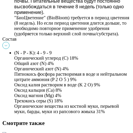
почвы. 
Питательные вещества будут постоянно 
высвобождаться в течение 8 недель (только одно 
применение).
"БиоЦветение" (BioBloom)
 требуется в период цветения 
(8 недель). Но если период цветения длится дольше, то 
необходимо повторное применение удобрения 
(удобряется только верхний слой почвы/субстрата).
Состав
(N - P - K): 4 - 9 - 9
Органический углерод (C) 18%
Общий азот (N) 4%
Органический азот (N) 4%
Пятиокись фосфора растворимая в воде 
и нейтральном 
цитрате аммония (P 2 O 5 ) 9%
Оксид калия растворим в воде (K 2 O) 9%
Оксид кальция (Ca) 8%
Оксид магния (Mg) 4%
Трехокись серы (S) 18%
Органические вещества из костной муки, перьевой 
муки, барды, муки из рапсового жмыха 31%
Смотрите также