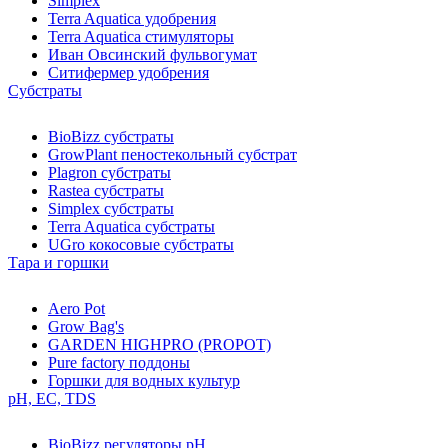
Simplex
Terra Aquatica удобрения
Terra Aquatica стимуляторы
Иван Овсинский фульвогумат
Ситифермер удобрения
Субстраты
BioBizz cубстраты
GrowPlant пеностекольный субстрат
Plagron cубстраты
Rastea cубстраты
Simplex cубстраты
Terra Aquatica cубстраты
UGro кокосовые субстраты
Тара и горшки
Aero Pot
Grow Bag's
GARDEN HIGHPRO (PROPOT)
Pure factory поддоны
Горшки для водных культур
pH, EC, TDS
BioBizz регуляторы pH