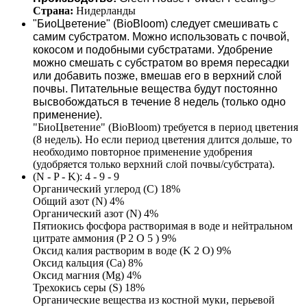
Страна: 
Нидерланды 
"БиоЦветение" (BioBloom)
 следует смешивать с 
самим субстратом.
Можно использовать с почвой, 
кокосом и подобными субстратами. 
Удобрение 
можно смешать с субстратом во время пересадки 
или добавить позже, вмешав его в верхний слой 
почвы. 
Питательные вещества будут постоянно 
высвобождаться в течение 8 недель (только одно 
применение).
"БиоЦветение" (BioBloom)
 требуется в период цветения 
(8 недель). Но если период цветения длится дольше, то 
необходимо повторное применение удобрения 
(удобряется только верхний слой почвы/субстрата).
(N - P - K): 4 - 9 - 9
Органический углерод (C) 18%
Общий азот (N) 4%
Органический азот (N) 4%
Пятиокись фосфора растворимая в воде 
и нейтральном 
цитрате аммония (P 2 O 5 ) 9%
Оксид калия растворим в воде (K 2 O) 9%
Оксид кальция (Ca) 8%
Оксид магния (Mg) 4%
Трехокись серы (S) 18%
Органические вещества из костной муки, перьевой 