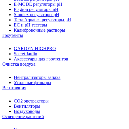
E-MODE регуляторы pH
Plagron регуляторы pH
Simplex регуляторы pH
Terra Aquatica регуляторы pH
EC и pH тестеры
Калибровочные растворы
Гроутенты
GARDEN HIGHPRO
Secret Jardin
Аксессуары для гроутентов
Очистка воздуха
Нейтрализаторы запаха
Угольные фильтры
Вентиляция
CO2 экстракторы
Вентиляторы
Воздуховоды
Освещение растений