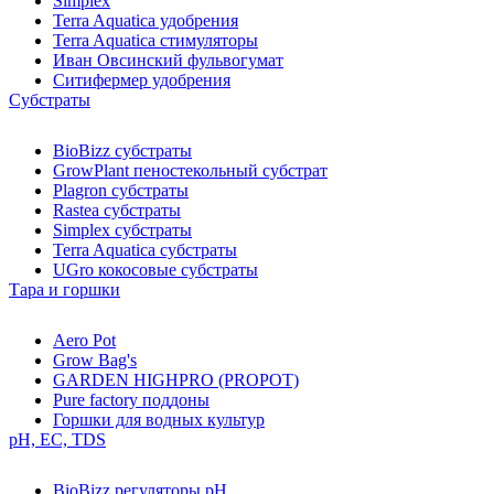
Simplex
Terra Aquatica удобрения
Terra Aquatica стимуляторы
Иван Овсинский фульвогумат
Ситифермер удобрения
Субстраты
BioBizz cубстраты
GrowPlant пеностекольный субстрат
Plagron cубстраты
Rastea cубстраты
Simplex cубстраты
Terra Aquatica cубстраты
UGro кокосовые субстраты
Тара и горшки
Aero Pot
Grow Bag's
GARDEN HIGHPRO (PROPOT)
Pure factory поддоны
Горшки для водных культур
pH, EC, TDS
BioBizz регуляторы pH