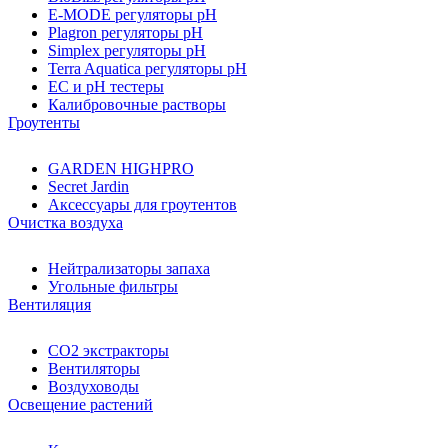
E-MODE регуляторы pH
Plagron регуляторы pH
Simplex регуляторы pH
Terra Aquatica регуляторы pH
EC и pH тестеры
Калибровочные растворы
Гроутенты
GARDEN HIGHPRO
Secret Jardin
Аксессуары для гроутентов
Очистка воздуха
Нейтрализаторы запаха
Угольные фильтры
Вентиляция
CO2 экстракторы
Вентиляторы
Воздуховоды
Освещение растений