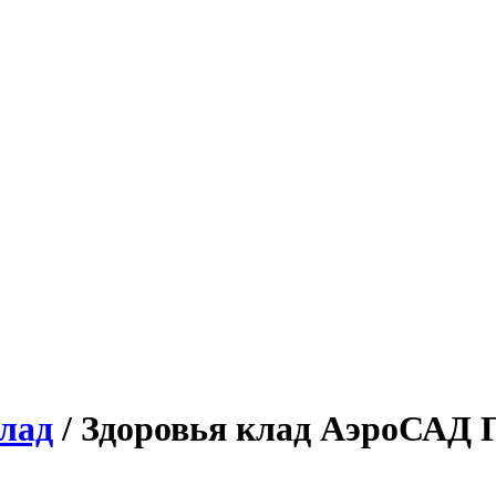
лад
/ Здоровья клад АэроСАД 