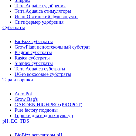
Simplex
Terra Aquatica удобрения
Terra Aquatica стимуляторы
Иван Овсинский фульвогумат
Ситифермер удобрения
Субстраты
BioBizz cубстраты
GrowPlant пеностекольный субстрат
Plagron cубстраты
Rastea cубстраты
Simplex cубстраты
Terra Aquatica cубстраты
UGro кокосовые субстраты
Тара и горшки
Aero Pot
Grow Bag's
GARDEN HIGHPRO (PROPOT)
Pure factory поддоны
Горшки для водных культур
pH, EC, TDS
BioBizz регуляторы pH