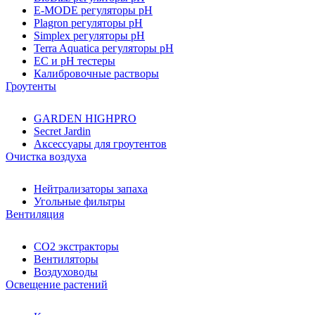
E-MODE регуляторы pH
Plagron регуляторы pH
Simplex регуляторы pH
Terra Aquatica регуляторы pH
EC и pH тестеры
Калибровочные растворы
Гроутенты
GARDEN HIGHPRO
Secret Jardin
Аксессуары для гроутентов
Очистка воздуха
Нейтрализаторы запаха
Угольные фильтры
Вентиляция
CO2 экстракторы
Вентиляторы
Воздуховоды
Освещение растений