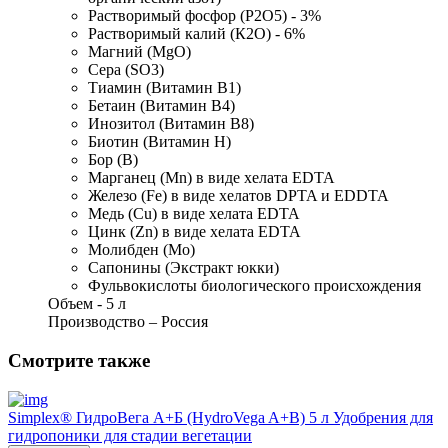
Растворимый фосфор (Р2О5) - 3%
Растворимый калий (К2О) - 6%
Магний (MgO) 
Сера (SO3)
Тиамин (Витамин В1)
Бетаин (Витамин В4)
Инозитол (Витамин В8)
Биотин (Витамин Н)
Бор (В)
Марганец (Mn) в виде хелата EDTA
Железо (Fe) в виде хелатов DPTA и EDDTA
Медь (Cu) в виде хелата EDTA
Цинк (Zn) в виде хелата EDTA
Молибден (Мо)
Сапонины (Экстракт юкки)
Фульвокислоты биологического происхождения
Объем - 5 л
Производство – Россия
Смотрите также
Simplex® ГидроВега А+Б (HydroVega A+B) 5 л Удобрения для
гидропоники для стадии вегетации