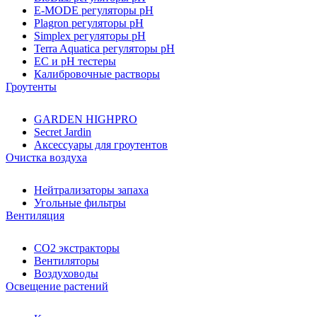
E-MODE регуляторы pH
Plagron регуляторы pH
Simplex регуляторы pH
Terra Aquatica регуляторы pH
EC и pH тестеры
Калибровочные растворы
Гроутенты
GARDEN HIGHPRO
Secret Jardin
Аксессуары для гроутентов
Очистка воздуха
Нейтрализаторы запаха
Угольные фильтры
Вентиляция
CO2 экстракторы
Вентиляторы
Воздуховоды
Освещение растений