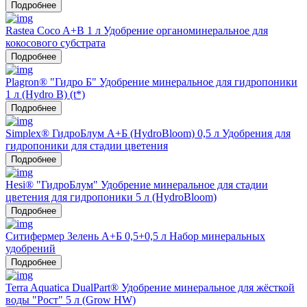
Подробнее
Rastea Coco A+B 1 л Удобрение органоминеральное для
кокосового субстрата
Подробнее
Plagron® "Гидро Б" Удобрение минеральное для гидропоники
1 л (Hydro B) (t*)
Подробнее
Simplex® ГидроБлум А+Б (HydroBloom) 0,5 л Удобрения для
гидропоники для стадии цветения
Подробнее
Hesi® "ГидроБлум" Удобрение минеральное для стадии
цветения для гидропоники 5 л (HydroBloom)
Подробнее
Ситифермер Зелень А+Б 0,5+0,5 л Набор минеральных
удобрений
Подробнее
Terra Aquatica DualPart® Удобрение минеральное для жёсткой
воды "Рост" 5 л (Grow HW)