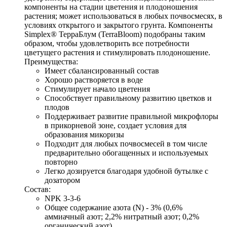
компоненты на стадии цветения и плодоношения 
растения; может использоваться в любых почвосмесях, в 
условиях открытого и закрытого грунта. Компоненты 
Simplex® ТерраБлум (TerraBloom) подобраны таким 
образом, чтобы удовлетворить все потребности 
цветущего растения и стимулировать плодоношение.
Преимущества:
Имеет сбалансированный состав
Хорошо растворяется в воде
Стимулирует начало цветения
Способствует правильному развитию цветков и 
плодов
Поддерживает развитие правильной микрофлоры 
в прикорневой зоне, создает условия для 
образования микоризы
Подходит для любых почвосмесей в том числе 
предварительно обогащенных и используемых 
повторно
Легко дозируется благодаря удобной бутылке с 
дозатором
Состав:
NPK 3-3-6
Общее содержание азота (N) - 3% (0,6% 
аммиачный азот; 2,2% нитратный азот; 0,2% 
органический азот)