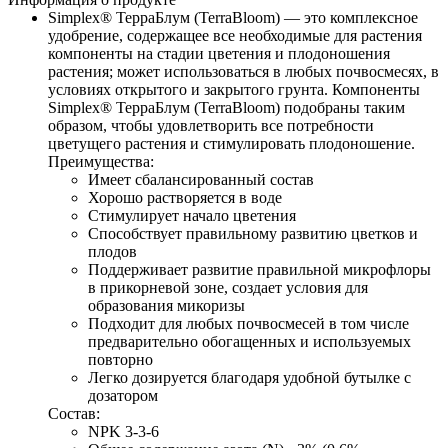
Simplex® ТерраБлум (TerraBloom)
— это комплексное 
удобрение, содержащее все необходимые для растения 
компоненты на стадии цветения и плодоношения 
растения; может использоваться в любых почвосмесях, в 
условиях открытого и закрытого грунта. Компоненты 
Simplex® ТерраБлум (TerraBloom) подобраны таким 
образом, чтобы удовлетворить все потребности 
цветущего растения и стимулировать плодоношение.
Преимущества:
Имеет сбалансированный состав
Хорошо растворяется в воде
Стимулирует начало цветения
Способствует правильному развитию цветков и 
плодов
Поддерживает развитие правильной микрофлоры 
в прикорневой зоне, создает условия для 
образования микоризы
Подходит для любых почвосмесей в том числе 
предварительно обогащенных и используемых 
повторно
Легко дозируется благодаря удобной бутылке с 
дозатором
Состав:
NPK 3-3-6