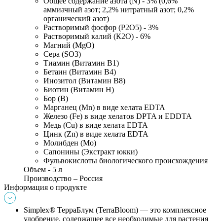
Общее содержание азота (N) - 3% (0,6% 
аммиачный азот; 2,2% нитратный азот; 0,2% 
органический азот)
Растворимый фосфор (Р2О5) - 3%
Растворимый калий (К2О) - 6%
Магний (MgO) 
Сера (SO3)
Тиамин (Витамин В1)
Бетаин (Витамин В4)
Инозитол (Витамин В8)
Биотин (Витамин Н)
Бор (В)
Марганец (Mn) в виде хелата EDTA
Железо (Fe) в виде хелатов DPTA и EDDTA
Медь (Cu) в виде хелата EDTA
Цинк (Zn) в виде хелата EDTA
Молибден (Мо)
Сапонины (Экстракт юкки)
Фульвокислоты биологического происхождения
Объем - 5 л
Производство – Россия
Информация о продукте
Simplex® ТерраБлум (TerraBloom)
— это комплексное 
удобрение, содержащее все необходимые для растения 