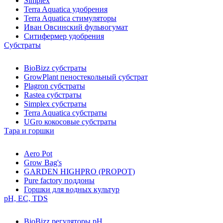
Simplex
Terra Aquatica удобрения
Terra Aquatica стимуляторы
Иван Овсинский фульвогумат
Ситифермер удобрения
Субстраты
BioBizz cубстраты
GrowPlant пеностекольный субстрат
Plagron cубстраты
Rastea cубстраты
Simplex cубстраты
Terra Aquatica cубстраты
UGro кокосовые субстраты
Тара и горшки
Aero Pot
Grow Bag's
GARDEN HIGHPRO (PROPOT)
Pure factory поддоны
Горшки для водных культур
pH, EC, TDS
BioBizz регуляторы pH