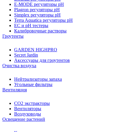
E-MODE регуляторы pH
Plagron регуляторы pH
Simplex регуляторы pH
Terra Aquatica регуляторы pH
EC и pH тестеры
Калибровочные растворы
Гроутенты
GARDEN HIGHPRO
Secret Jardin
Аксессуары для гроутентов
Очистка воздуха
Нейтрализаторы запаха
Угольные фильтры
Вентиляция
CO2 экстракторы
Вентиляторы
Воздуховоды
Освещение растений