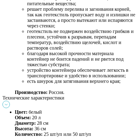
питательные вещества;
решает проблему перелива и загнивания корней, 
так как геотекстиль пропускает воду и излишки не 
застаиваются, а просто вытекают или испаряются 
через стенки;
геотекстиль не подвержен воздействию грибков и 
плесени, устойчив к разрывам, перепадам 
температур, воздействию щелочей, кислот и 
растворов солей;
благодаря высокой прочности материала 
контейнер не боится падений и не рвется под 
тяжестью субстрата;
устройство контейнера обеспечивает легкость в 
транспортировке и удобство в использовании;
есть шнурок для затягивания верхнего края;
Производство: 
Россия.
Технические характеристики
Цвет:
белый
Объем:
 20 л 
Диаметр:
 28 см
Высота:
 36 см
Количество:
 25 шт/уп или 50 шт/уп