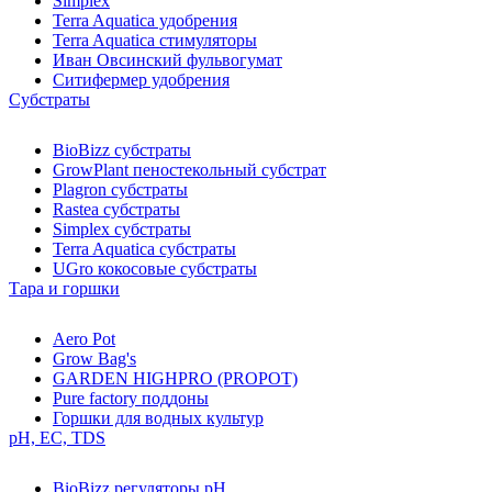
Simplex
Terra Aquatica удобрения
Terra Aquatica стимуляторы
Иван Овсинский фульвогумат
Ситифермер удобрения
Субстраты
BioBizz cубстраты
GrowPlant пеностекольный субстрат
Plagron cубстраты
Rastea cубстраты
Simplex cубстраты
Terra Aquatica cубстраты
UGro кокосовые субстраты
Тара и горшки
Aero Pot
Grow Bag's
GARDEN HIGHPRO (PROPOT)
Pure factory поддоны
Горшки для водных культур
pH, EC, TDS
BioBizz регуляторы pH