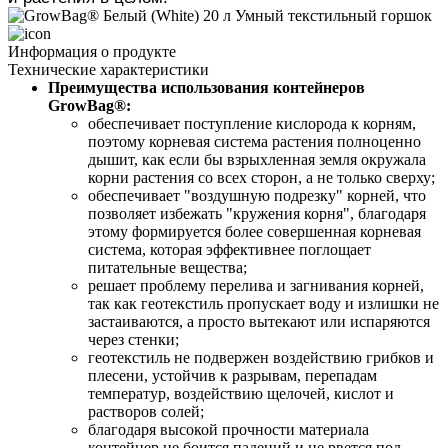
Информация о продукте
Технические характеристики
Преимущества использования контейнеров 
GrowBag®: 
обеспечивает поступление кислорода к корням, 
поэтому корневая система растения полноценно 
дышит, как если бы взрыхленная земля окружала 
корни растения со всех сторон, а не только сверху;
обеспечивает "воздушную подрезку" корней, что 
позволяет избежать "кружения корня", благодаря 
этому формируется более совершенная корневая 
система, которая эффективнее поглощает 
питательные вещества;
решает проблему перелива и загнивания корней, 
так как геотекстиль пропускает воду и излишки не 
застаиваются, а просто вытекают или испаряются 
через стенки;
геотекстиль не подвержен воздействию грибков и 
плесени, устойчив к разрывам, перепадам 
температур, воздействию щелочей, кислот и 
растворов солей;
благодаря высокой прочности материала 
контейнер не боится падений и не рвется под 