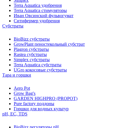
Simplex
Terra Aquatica удобрения
Terra Aquatica стимуляторы
Иван Овсинский фульвогумат
Ситифермер удобрения
Субстраты
BioBizz cубстраты
GrowPlant пеностекольный субстрат
Plagron cубстраты
Rastea cубстраты
Simplex cубстраты
Terra Aquatica cубстраты
UGro кокосовые субстраты
Тара и горшки
Aero Pot
Grow Bag's
GARDEN HIGHPRO (PROPOT)
Pure factory поддоны
Горшки для водных культур
pH, EC, TDS
BioBizz регуляторы pH