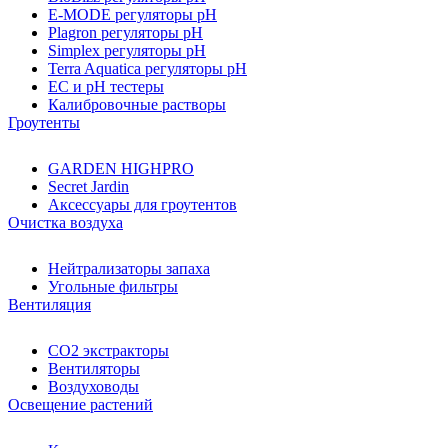
E-MODE регуляторы pH
Plagron регуляторы pH
Simplex регуляторы pH
Terra Aquatica регуляторы pH
EC и pH тестеры
Калибровочные растворы
Гроутенты
GARDEN HIGHPRO
Secret Jardin
Аксессуары для гроутентов
Очистка воздуха
Нейтрализаторы запаха
Угольные фильтры
Вентиляция
CO2 экстракторы
Вентиляторы
Воздуховоды
Освещение растений