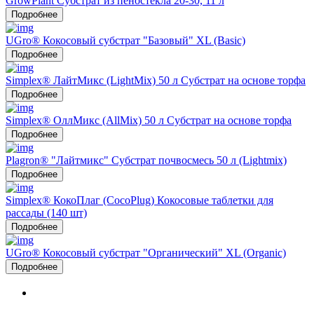
GrowPlant Субстрат из пеностекла 20-30, 11 л
Подробнее
UGro® Кокосовый субстрат "Базовый" XL (Basic)
Подробнее
Simplex® ЛайтМикс (LightMix) 50 л Субстрат на основе торфа
Подробнее
Simplex® ОллМикс (AllMix) 50 л Субстрат на основе торфа
Подробнее
Plagron® "Лайтмикс" Субстрат почвосмесь 50 л (Lightmix)
Подробнее
Simplex® КокоПлаг (CocoPlug) Кокосовые таблетки для
рассады (140 шт)
Подробнее
UGro® Кокосовый субстрат "Органический" XL (Organic)
Подробнее