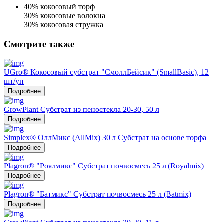
40% кокосовый торф
30% кокосовые волокна
30% кокосовая стружка
Смотрите также
UGro® Кокосовый субстрат "СмоллБейсик" (SmallBasic), 12
шт/уп
Подробнее
GrowPlant Субстрат из пеностекла 20-30, 50 л
Подробнее
Simplex® ОллМикс (AllMix) 30 л Субстрат на основе торфа
Подробнее
Plagron® "Роялмикс" Субстрат почвосмесь 25 л (Royalmix)
Подробнее
Plagron® "Батмикс" Субстрат почвосмесь 25 л (Batmix)
Подробнее