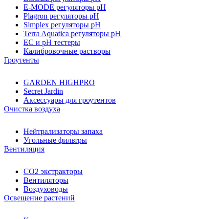
E-MODE регуляторы pH
Plagron регуляторы pH
Simplex регуляторы pH
Terra Aquatica регуляторы pH
EC и pH тестеры
Калибровочные растворы
Гроутенты
GARDEN HIGHPRO
Secret Jardin
Аксессуары для гроутентов
Очистка воздуха
Нейтрализаторы запаха
Угольные фильтры
Вентиляция
CO2 экстракторы
Вентиляторы
Воздуховоды
Освещение растений