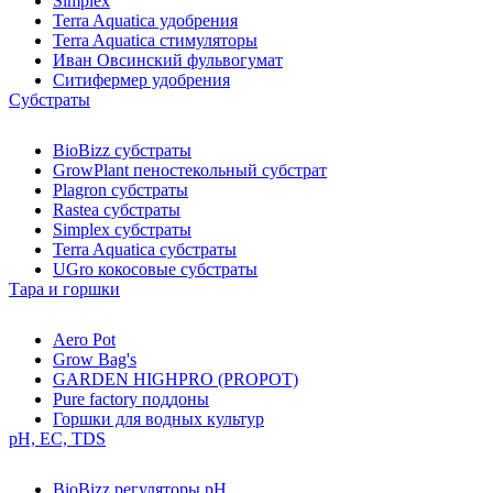
Simplex
Terra Aquatica удобрения
Terra Aquatica стимуляторы
Иван Овсинский фульвогумат
Ситифермер удобрения
Субстраты
BioBizz cубстраты
GrowPlant пеностекольный субстрат
Plagron cубстраты
Rastea cубстраты
Simplex cубстраты
Terra Aquatica cубстраты
UGro кокосовые субстраты
Тара и горшки
Aero Pot
Grow Bag's
GARDEN HIGHPRO (PROPOT)
Pure factory поддоны
Горшки для водных культур
pH, EC, TDS
BioBizz регуляторы pH