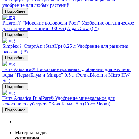
удобрение для любых растений
Подробнее
Plagron® "Морские водоросли Рост" Удобрение органическое
для стадии вегетации 100 мл (Alga Grow) (t*)
Подробнее
Simplex® СтартАп (StartUp) 0,25 л Удобрение для развития
рассады (t*)
Подробнее
Terra Aquatica® Набор минеральных удобрений для жесткой
воды "ПермаБлум и Микро" 0,5 л (PermaBloom и Micro HW
Set)
Подробнее
Terra Aquatica DualPart® Удобрение минеральное для
кокосового субстрата "КокоБлум" 5 л (CocoBloom)
Подробнее
Материалы для
скачивания