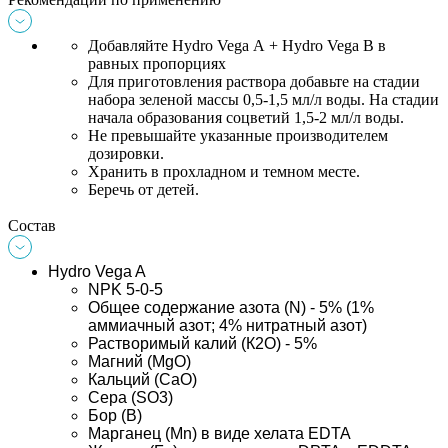
Добавляйте Hydro Vega А + Hydro Vega В в 
равных пропорциях
Для приготовления раствора добавьте на стадии 
набора зеленой массы 0,5-1,5 мл/л воды. На стадии 
начала образования соцветий 1,5-2 мл/л воды.
Не превышайте указанные производителем 
дозировки.
Хранить в прохладном и темном месте.
Беречь от детей.
Состав
Hydro Vega A
NPK 5-0-5 
Общее содержание азота (N) - 5% (1% 
аммиачный азот; 4% нитратный азот)
Растворимый калий (К2О) - 5%
Магний (MgO)
Кальций (СаО)
Сера (SO3)
Бор (В)
Марганец (Mn) в виде хелата EDTA