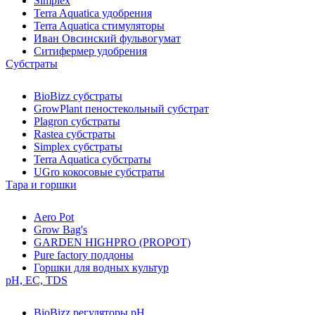
Simplex
Terra Aquatica удобрения
Terra Aquatica стимуляторы
Иван Овсинский фульвогумат
Ситифермер удобрения
Субстраты
BioBizz cубстраты
GrowPlant пеностекольный субстрат
Plagron cубстраты
Rastea cубстраты
Simplex cубстраты
Terra Aquatica cубстраты
UGro кокосовые субстраты
Тара и горшки
Aero Pot
Grow Bag's
GARDEN HIGHPRO (PROPOT)
Pure factory поддоны
Горшки для водных культур
pH, EC, TDS
BioBizz регуляторы pH