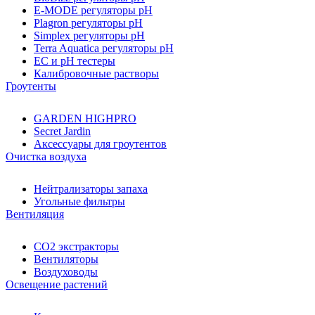
E-MODE регуляторы pH
Plagron регуляторы pH
Simplex регуляторы pH
Terra Aquatica регуляторы pH
EC и pH тестеры
Калибровочные растворы
Гроутенты
GARDEN HIGHPRO
Secret Jardin
Аксессуары для гроутентов
Очистка воздуха
Нейтрализаторы запаха
Угольные фильтры
Вентиляция
CO2 экстракторы
Вентиляторы
Воздуховоды
Освещение растений