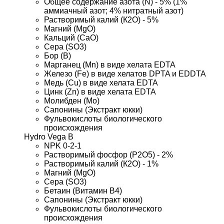
Общее содержание азота (N) - 5% (1% 
аммиачный азот; 4% нитратный азот)
Растворимый калий (К2О) - 5%
Магний (MgO)
Кальций (СаО)
Сера (SO3)
Бор (В)
Марганец (Mn) в виде хелата EDTA
Железо (Fe) в виде хелатов DPTA и EDDTA
Медь (Cu) в виде хелата EDTA
Цинк (Zn) в виде хелата EDTA
Молибден (Мо)
Сапонины (Экстракт юкки)
Фульвокислоты биологического 
происхождения
Hydro Vega B
NPK 0-2-1
Растворимый фосфор (Р2О5) - 2%
Растворимый калий (К2О) - 1%
Магний (MgO)
Сера (SO3)
Бетаин (Витамин В4)
Сапонины (Экстракт юкки)
Фульвокислоты биологического 
происхождения