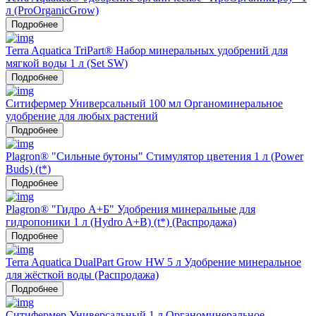
л (ProOrganicGrow)
Подробнее
Terra Aquatica TriPart® Набор минеральных удобрений для
мягкой воды 1 л (Set SW)
Подробнее
Ситифермер Универсальный 100 мл Органоминеральное
удобрение для любых растений
Подробнее
Plagron® "Сильные бутоны" Стимулятор цветения 1 л (Power
Buds) (t*)
Подробнее
Plagron® "Гидро А+Б" Удобрения минеральные для
гидропоники 1 л (Hydro A+B) (t*) (Распродажа)
Подробнее
Terra Aquatica DualPart Grow HW 5 л Удобрение минеральное
для жёсткой воды (Распродажа)
Подробнее
Ситифермер Универсальный 1 л Органоминеральное