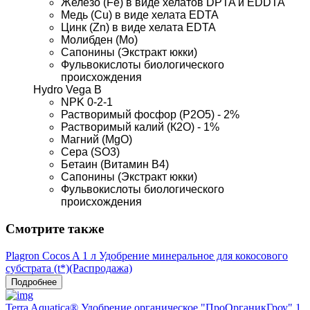
Железо (Fe) в виде хелатов DPTA и EDDTA
Медь (Cu) в виде хелата EDTA
Цинк (Zn) в виде хелата EDTA
Молибден (Мо)
Сапонины (Экстракт юкки)
Фульвокислоты биологического 
происхождения
Hydro Vega B
NPK 0-2-1
Растворимый фосфор (Р2О5) - 2%
Растворимый калий (К2О) - 1%
Магний (MgO)
Сера (SO3)
Бетаин (Витамин В4)
Сапонины (Экстракт юкки)
Фульвокислоты биологического 
происхождения
Смотрите также
Plagron Cocos A 1 л Удобрение минеральное для кокосового
субстрата (t*)(Распродажа)
Подробнее
Terra Aquatica® Удобрение органическое "ПроОрганикГроу" 1