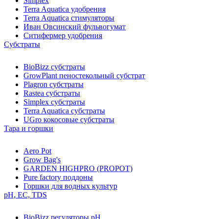
Simplex
Terra Aquatica удобрения
Terra Aquatica стимуляторы
Иван Овсинский фульвогумат
Ситифермер удобрения
Субстраты
BioBizz cубстраты
GrowPlant пеностекольный субстрат
Plagron cубстраты
Rastea cубстраты
Simplex cубстраты
Terra Aquatica cубстраты
UGro кокосовые субстраты
Тара и горшки
Aero Pot
Grow Bag's
GARDEN HIGHPRO (PROPOT)
Pure factory поддоны
Горшки для водных культур
pH, EC, TDS
BioBizz регуляторы pH