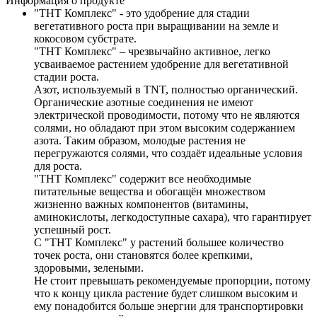
Информация о продукте
"ТНТ Комплекс" -
 это удобрение для стадии 
вегетативного роста при выращивании на земле и 
кокосовом субстрате. 
"ТНТ Комплекс" – чрезвычайно активное, легко 
усваиваемое растением удобрение для вегетативной 
стадии роста. 
Азот, используемый в TNT, полностью органический. 
Органические азотные соединения не имеют 
электрической проводимости, потому что не являются 
солями, но обладают при этом высоким содержанием 
азота. Таким образом, молодые растения не 
перегружаются солями, что создаёт идеальные условия 
для роста. 
"ТНТ Комплекс" содержит все необходимые 
питательные вещества и обогащён множеством 
жизненно важных компонентов (витамины, 
аминокислоты, легкодоступные сахара), что гарантирует 
успешный рост. 
С "ТНТ Комплекс" у растений большее количество 
точек роста, они становятся более крепкими, 
здоровыми, зелеными. 
Не стоит превышать рекомендуемые пропорции, потому 
что к концу цикла растение будет слишком высоким и 
ему понадобится больше энергии для транспортировки 