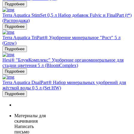
Подробнее
Terra Aquatica StimSet 0,5 л Набор добавок Fulvic и FinalPart (t*)
(Распродажа)
Подробнее
Terra Aquatica TriPart® Удобрение минеральное "Рост" 5 л
(Grow)
Подробнее
Hesi® "БлумКомплекс" Удобрение органоминеральное для
стадии цветения 5 л (BloomComplex)
Подробнее
Terra Aquatica DualPart® Набор минеральных удобрений для
жёсткой воды 0,5 л (Set HW)
Подробнее
Материалы для
скачивания
Написать
письмо