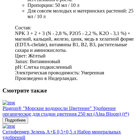
Пропорции: 50 мл / 10 л 
Для совсем молодых и материнских растений: 25 
мл / 10 л 
Состав:
NPK 3 + 2 + 3 (N - 2,8 %, P2O5 - 2,2 %, K2O - 3,1 %) + 
магний, кальций, железо, цинк, медь в хелатной форме 
(EDTA-chelate), витамины B1, B2, B3, растительные 
сахара и аминокислоты. 
Цвет: Жёлтый 
Запах: Витаминовый 
pH: Слегка подкисленный 
Электрическая проводимость: Умеренная
Произведено в Нидерландах.
Смотрите также
Plagron® "Морские водоросли Цветение" Удобрение
органическое для стадии цветения 250 мл (Alga Bloom) (t*)
Подробнее
Ситифермер Зелень А+Б 0,5+0,5 л Набор минеральных
удобрений