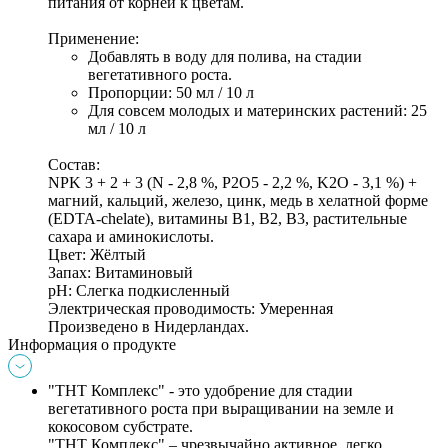
питания от корней к цветам.
Применение:
Добавлять в воду для полива, на стадии 
вегетативного роста. 
Пропорции: 50 мл / 10 л 
Для совсем молодых и материнских растений: 25 
мл / 10 л 
Состав:
NPK 3 + 2 + 3 (N - 2,8 %, P2O5 - 2,2 %, K2O - 3,1 %) + 
магний, кальций, железо, цинк, медь в хелатной форме 
(EDTA-chelate), витамины B1, B2, B3, растительные 
сахара и аминокислоты. 
Цвет: Жёлтый 
Запах: Витаминовый 
pH: Слегка подкисленный 
Электрическая проводимость: Умеренная
Произведено в Нидерландах.
Информация о продукте
"ТНТ Комплекс" -
 это удобрение для стадии 
вегетативного роста при выращивании на земле и 
кокосовом субстрате. 
"ТНТ Комплекс" – чрезвычайно активное, легко 