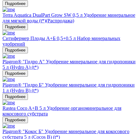
Подробнее
Terra Aquatica DualPart Grow SW 0,5 л Удобрение минеральное
для мягкой воды (t*)(Распродажа)
Подробнее
Ситифермер Плоды А+Б 0,5+0.5 л Набор минеральных
удобрений
Подробнее
Plagron® "Гидро А" Удобрение минеральное для гидропоники
5 л (Hydro A) (t*)
Подробнее
Plagron® "Гидро Б" Удобрение минеральное для гидропоники
1 л (Hydro B) (t*)
Подробнее
Rastea Coco A+B 5 л Удобрение органоминеральное для
кокосового субстрата
Подробнее
Plagron® "Кокос Б" Удобрение минеральное для кокосового
субстрата 5 л (Cocos B) (t*)