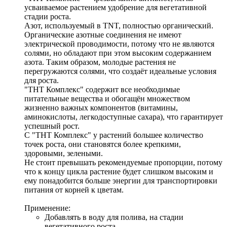
усваиваемое растением удобрение для вегетативной 
стадии роста. 
Азот, используемый в TNT, полностью органический. 
Органические азотные соединения не имеют 
электрической проводимости, потому что не являются 
солями, но обладают при этом высоким содержанием 
азота. Таким образом, молодые растения не 
перегружаются солями, что создаёт идеальные условия 
для роста. 
"ТНТ Комплекс" содержит все необходимые 
питательные вещества и обогащён множеством 
жизненно важных компонентов (витамины, 
аминокислоты, легкодоступные сахара), что гарантирует 
успешный рост. 
С "ТНТ Комплекс" у растений большее количество 
точек роста, они становятся более крепкими, 
здоровыми, зелеными. 
Не стоит превышать рекомендуемые пропорции, потому 
что к концу цикла растение будет слишком высоким и 
ему понадобится больше энергии для транспортировки 
питания от корней к цветам.
Применение:
Добавлять в воду для полива, на стадии 
вегетативного роста. 