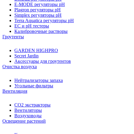
E-MODE регуляторы pH
Plagron регуляторы pH
Simplex регуляторы pH
Terra Aquatica регуляторы pH
EC и pH тестеры
Калибровочные растворы
Гроутенты
GARDEN HIGHPRO
Secret Jardin
Аксессуары для гроутентов
Очистка воздуха
Нейтрализаторы запаха
Угольные фильтры
Вентиляция
CO2 экстракторы
Вентиляторы
Воздуховоды
Освещение растений