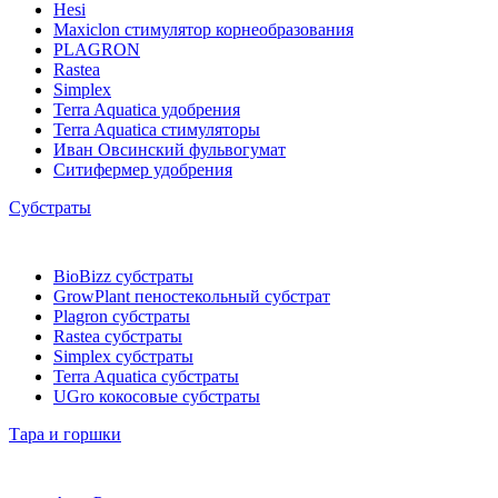
Hesi
Maxiclon стимулятор корнеобразования
PLAGRON
Rastea
Simplex
Terra Aquatica удобрения
Terra Aquatica стимуляторы
Иван Овсинский фульвогумат
Ситифермер удобрения
Субстраты
BioBizz cубстраты
GrowPlant пеностекольный субстрат
Plagron cубстраты
Rastea cубстраты
Simplex cубстраты
Terra Aquatica cубстраты
UGro кокосовые субстраты
Тара и горшки