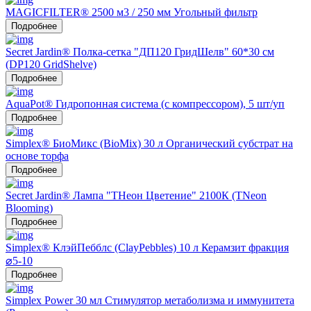
MAGICFILTER® 2500 м3 / 250 мм Угольный фильтр
Подробнее
Secret Jardin® Полка-сетка "ДП120 ГридШелв" 60*30 см
(DP120 GridShelve)
Подробнее
AquaPot® Гидропонная система (с компрессором), 5 шт/уп
Подробнее
Simplex® БиоМикс (BioMix) 30 л Органический субстрат на
основе торфа
Подробнее
Secret Jardin® Лампа "ТНеон Цветение" 2100К (TNeon
Blooming)
Подробнее
Simplex® КлэйПебблс (ClayPebbles) 10 л Керамзит фракция
⌀5-10
Подробнее
Simplex Power 30 мл Стимулятор метаболизма и иммунитета