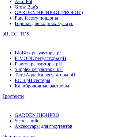
Aero Pot
Grow Bag's
GARDEN HIGHPRO (PROPOT)
Pure factory поддоны
Горшки для водных культур
pH, EC, TDS
BioBizz регуляторы pH
E-MODE регуляторы pH
Plagron регуляторы pH
Simplex регуляторы pH
Terra Aquatica регуляторы pH
EC и pH тестеры
Калибровочные растворы
Гроутенты
GARDEN HIGHPRO
Secret Jardin
Аксессуары для гроутентов
Очистка воздуха