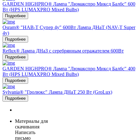
GARDEN HIGHPRO® Лампа "Люмакспро Миксд Балбс" 600
Вт (HPS LUMAXPRO Mixed Bulbs)
Подробнее
Osram® "НАВ-Т Супер 4у" 600Вт Лампа ДНаТ (NAV-T Super
4y)
Подробнее
Reflux® Лампа ДНаЗ с серебрянным отражателем 600Вт
Подробнее
GARDEN HIGHPRO® Лампа "Люмакспро Миксд Балбс" 400
Вт (HPS LUMAXPRO Mixed Bulbs)
Подробнее
Sylvania® "Гролюкс" Лампа ДНаТ 250 Вт (GroLux)
Подробнее
Материалы для
скачивания
Написать
письмо