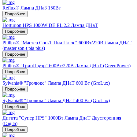
Reflux® Лампа ДНаЗ 150Вт
Подробнее
Horturion HPS 1000W DE EL 2.2 Лампа ДНаТ
Подробнее
Philips® "Мастер Сон-Т Пиа Плюс" 600Вт/220В Лампа ДНаТ
(master son-t pia plus)
Подробнее
Philips® "ГринПауэр" 600Вт/220В Лампа ДНаТ (GreenPower)
Подробнее
Sylvania® "Гролюкс" Лампа ДНаТ 600 Вт (GroLux)
Подробнее
Sylvania® "Гролюкс" Лампа ДНаТ 400 Вт (GroLux)
Подробнее
Дигита "Супер HPS" 1000Вт Лампа ДнаТ Двусторонняя
(Digita)
Подробнее