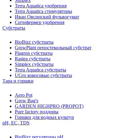
Simplex
Terra Aquatica удобрения
Terra Aquatica стимуляторы
Иван Овсинский фульвогумат
Ситифермер удобрения
Субстраты
BioBizz cубстраты
GrowPlant пеностекольный субстрат
Plagron cубстраты
Rastea cубстраты
Simplex cубстраты
Terra Aquatica cубстраты
UGro кокосовые субстраты
Тара и горшки
Aero Pot
Grow Bag's
GARDEN HIGHPRO (PROPOT)
Pure factory поддоны
Горшки для водных культур
pH, EC, TDS
BioBizz регуляторы pH