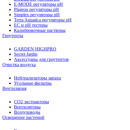
E-MODE регуляторы pH
Plagron регуляторы pH
Simplex регуляторы pH
Terra Aquatica регуляторы pH
EC и pH тестеры
Калибровочные растворы
Гроутенты
GARDEN HIGHPRO
Secret Jardin
Аксессуары для гроутентов
Очистка воздуха
Нейтрализаторы запаха
Угольные фильтры
Вентиляция
CO2 экстракторы
Вентиляторы
Воздуховоды
Освещение растений