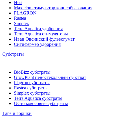
Hesi
Maxiclon стимулятор корнеобразования
PLAGRON
Rastea
Simplex
Terra Aquatica удобрения
Terra Aquatica стимуляторы
Иван Овсинский фульвогумат
Ситифермер удобрения
Субстраты
BioBizz cубстраты
GrowPlant пеностекольный субстрат
Plagron cубстраты
Rastea cубстраты
Simplex cубстраты
Terra Aquatica cубстраты
UGro кокосовые субстраты
Тара и горшки