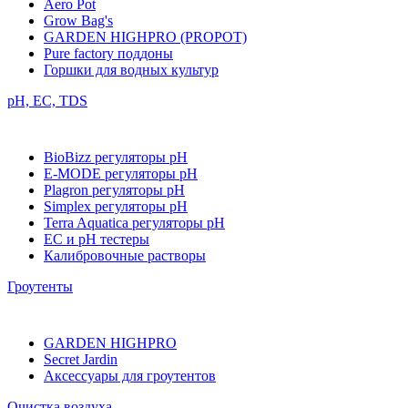
Aero Pot
Grow Bag's
GARDEN HIGHPRO (PROPOT)
Pure factory поддоны
Горшки для водных культур
pH, EC, TDS
BioBizz регуляторы pH
E-MODE регуляторы pH
Plagron регуляторы pH
Simplex регуляторы pH
Terra Aquatica регуляторы pH
EC и pH тестеры
Калибровочные растворы
Гроутенты
GARDEN HIGHPRO
Secret Jardin
Аксессуары для гроутентов
Очистка воздуха