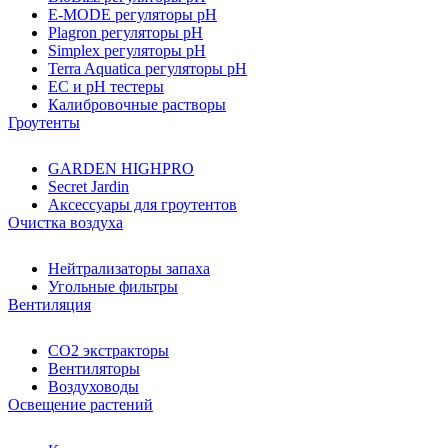
E-MODE регуляторы pH
Plagron регуляторы pH
Simplex регуляторы pH
Terra Aquatica регуляторы pH
EC и pH тестеры
Калибровочные растворы
Гроутенты
GARDEN HIGHPRO
Secret Jardin
Аксессуары для гроутентов
Очистка воздуха
Нейтрализаторы запаха
Угольные фильтры
Вентиляция
CO2 экстракторы
Вентиляторы
Воздуховоды
Освещение растений