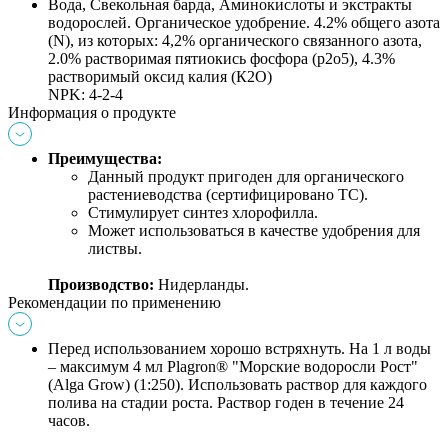
Вода, Свекольная барда, Аминокислоты и экстракты 
водорослей. Органическое удобрение. 4.2% общего азота 
(N), из которых: 4,2% органического связанного азота, 
2.0% растворимая пятиокись фосфора (p2o5), 4.3% 
растворимый оксид калия (К2О)
NPK: 4-2-4
Информация о продукте
Преимущества:
Данный продукт пригоден для органического 
растениеводства (сертифицировано ТС).
Стимулирует синтез хлорофилла.
Может использоваться в качестве удобрения для 
листвы.
Производство:
 Нидерланды.
Рекомендации по применению
Перед использованием хорошо встряхнуть. На 1 л воды 
– максимум 4 мл Plagron® "Морские водоросли Рост" 
(Alga Grow) (1:250). Использовать раствор для каждого 
полива на стадии роста. Раствор годен в течение 24 
часов.