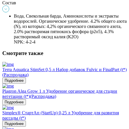
Состав
Вода, Свекольная барда, Аминокислоты и экстракты 
водорослей. Органическое удобрение. 4.2% общего азота 
(N), из которых: 4,2% органического связанного азота, 
2.0% растворимая пятиокись фосфора (p2o5), 4.3% 
растворимый оксид калия (К2О)
NPK: 4-2-4
Смотрите также
Terra Aquatica StimSet 0,5 л Набор добавок Fulvic и FinalPart (t*)
(Распродажа)
Подробнее
Plagron Alga Grow 1 л Удобрение органическое для стадии
вегетации (t*)(Распродажа)
Подробнее
Simplex® СтартАп (StartUp) 0,25 л Удобрение для развития
рассады (t*)
Подробнее