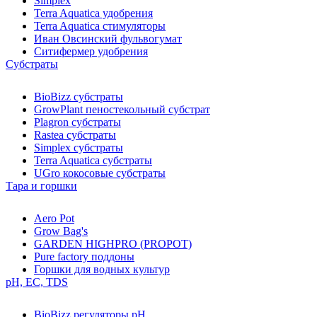
Simplex
Terra Aquatica удобрения
Terra Aquatica стимуляторы
Иван Овсинский фульвогумат
Ситифермер удобрения
Субстраты
BioBizz cубстраты
GrowPlant пеностекольный субстрат
Plagron cубстраты
Rastea cубстраты
Simplex cубстраты
Terra Aquatica cубстраты
UGro кокосовые субстраты
Тара и горшки
Aero Pot
Grow Bag's
GARDEN HIGHPRO (PROPOT)
Pure factory поддоны
Горшки для водных культур
pH, EC, TDS
BioBizz регуляторы pH