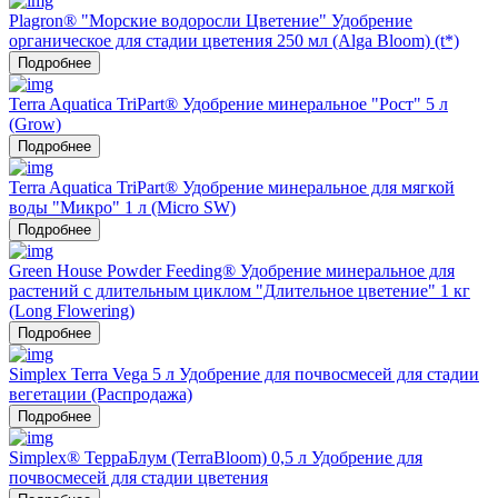
Plagron® "Морские водоросли Цветение" Удобрение
органическое для стадии цветения 250 мл (Alga Bloom) (t*)
Подробнее
Terra Aquatica TriPart® Удобрение минеральное "Рост" 5 л
(Grow)
Подробнее
Terra Aquatica TriPart® Удобрение минеральное для мягкой
воды "Микро" 1 л (Micro SW)
Подробнее
Green House Powder Feeding® Удобрение минеральное для
растений с длительным циклом "Длительное цветение" 1 кг
(Long Flowering)
Подробнее
Simplex Terra Vega 5 л Удобрение для почвосмесей для стадии
вегетации (Распродажа)
Подробнее
Simplex® ТерраБлум (TerraBloom) 0,5 л Удобрение для
почвосмесей для стадии цветения