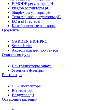
E-MODE регуляторы pH
Plagron регуляторы pH
Simplex регуляторы pH
Terra Aquatica регуляторы pH
EC и pH тестеры
Калибровочные растворы
Гроутенты
GARDEN HIGHPRO
Secret Jardin
Аксессуары для гроутентов
Очистка воздуха
Нейтрализаторы запаха
Угольные фильтры
Вентиляция
CO2 экстракторы
Вентиляторы
Воздуховоды
Освещение растений