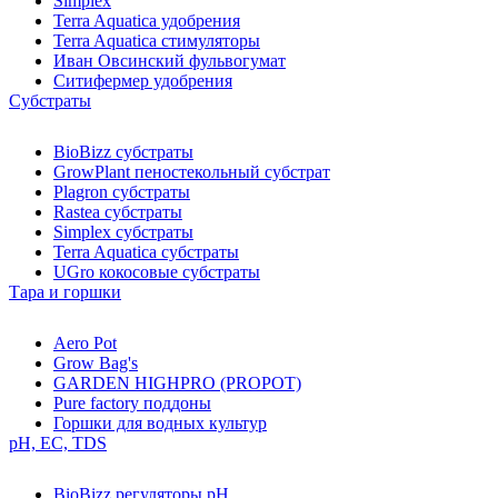
Simplex
Terra Aquatica удобрения
Terra Aquatica стимуляторы
Иван Овсинский фульвогумат
Ситифермер удобрения
Субстраты
BioBizz cубстраты
GrowPlant пеностекольный субстрат
Plagron cубстраты
Rastea cубстраты
Simplex cубстраты
Terra Aquatica cубстраты
UGro кокосовые субстраты
Тара и горшки
Aero Pot
Grow Bag's
GARDEN HIGHPRO (PROPOT)
Pure factory поддоны
Горшки для водных культур
pH, EC, TDS
BioBizz регуляторы pH