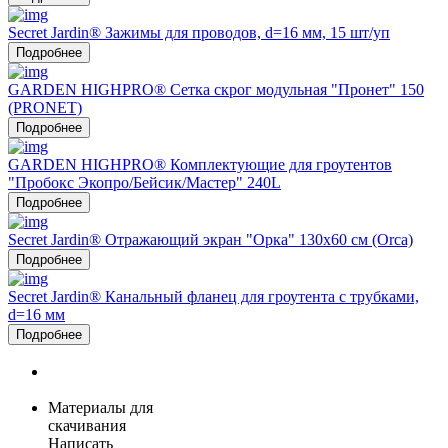
Secret Jardin® Зажимы для проводов, d=16 мм, 15 шт/уп
Подробнее
GARDEN HIGHPRO® Сетка скрог модульная "Пронет" 150
(PRONET)
Подробнее
GARDEN HIGHPRO® Комплектующие для гроутентов
"Пробокс Экопро/Бейсик/Мастер" 240L
Подробнее
Secret Jardin® Отражающий экран "Орка" 130х60 см (Orca)
Подробнее
Secret Jardin® Канальный фланец для гроутента с трубками,
d=16 мм
Подробнее
Материалы для
скачивания
Написать