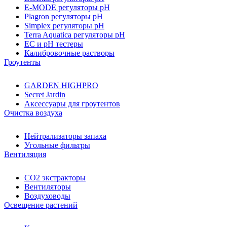
E-MODE регуляторы pH
Plagron регуляторы pH
Simplex регуляторы pH
Terra Aquatica регуляторы pH
EC и pH тестеры
Калибровочные растворы
Гроутенты
GARDEN HIGHPRO
Secret Jardin
Аксессуары для гроутентов
Очистка воздуха
Нейтрализаторы запаха
Угольные фильтры
Вентиляция
CO2 экстракторы
Вентиляторы
Воздуховоды
Освещение растений