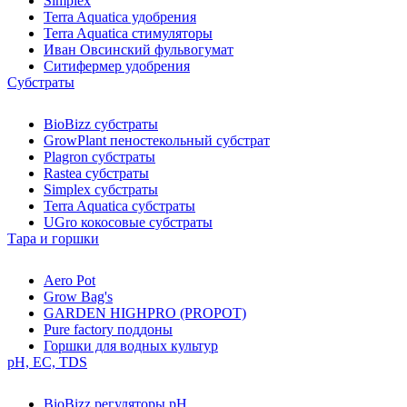
Simplex
Terra Aquatica удобрения
Terra Aquatica стимуляторы
Иван Овсинский фульвогумат
Ситифермер удобрения
Субстраты
BioBizz cубстраты
GrowPlant пеностекольный субстрат
Plagron cубстраты
Rastea cубстраты
Simplex cубстраты
Terra Aquatica cубстраты
UGro кокосовые субстраты
Тара и горшки
Aero Pot
Grow Bag's
GARDEN HIGHPRO (PROPOT)
Pure factory поддоны
Горшки для водных культур
pH, EC, TDS
BioBizz регуляторы pH