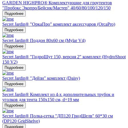
GARDEN HIGHPRO® Комплектующие для гроутентов
"Пробокс Экопро/Бейсик/Мастер" 40/60/80/100/120/150
Подробнее
Secret Jardin® "ОркаПро" комплект аксессуаров (OrcaPro)
Подробнее
Secret Jardin® Поддон 80x60 см (Mylar V4)
Подробнее
Secret Jardin® "ГидроШут 150, версия 2" комплект (HydroShoot
150 V2)
Подробнее
Secret Jardin® "Дейзи" комплект (Daisy)
Подробнее
Secret Jardin® Комплект из 4-х дополнительных трубок и
уголков для тента 150х150 см, d=19 мм
Подробнее
Secret Jardin® Полка-сетка "ДП120 ГридШелв" 60*30 см
(DP120 GridShelve)
Подробнее