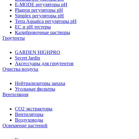
E-MODE регуляторы pH
Plagron регуляторы pH
Simplex регуляторы pH
Terra Aquatica регуляторы pH
EC и pH тестеры
Калибровочные растворы
Гроутенты
GARDEN HIGHPRO
Secret Jardin
Аксессуары для гроутентов
Очистка воздуха
Нейтрализаторы запаха
Угольные фильтры
Вентиляция
CO2 экстракторы
Вентиляторы
Воздуховоды
Освещение растений