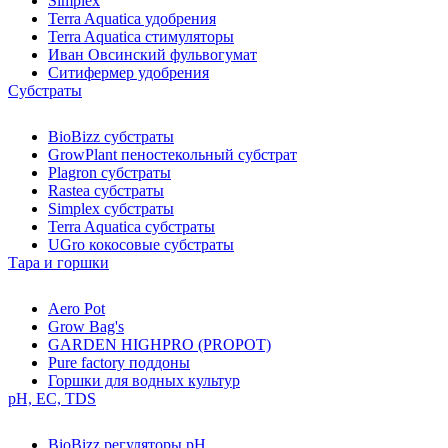
Simplex
Terra Aquatica удобрения
Terra Aquatica стимуляторы
Иван Овсинский фульвогумат
Ситифермер удобрения
Субстраты
BioBizz cубстраты
GrowPlant пеностекольный субстрат
Plagron cубстраты
Rastea cубстраты
Simplex cубстраты
Terra Aquatica cубстраты
UGro кокосовые субстраты
Тара и горшки
Aero Pot
Grow Bag's
GARDEN HIGHPRO (PROPOT)
Pure factory поддоны
Горшки для водных культур
pH, EC, TDS
BioBizz регуляторы pH