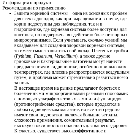
Информация о продукте
Рекомендации по применению
Защита корневой системы – одна из основных проблем 
для всех садоводов, как при выращивании в почве, где 
корни недоступны для наблюдения, так и в 
гидропонике, где корневая система более доступна для 
контроля, но подвержена воздействию болезнетворных 
микроорганизмов. Если учитывать, сколько усилий мы 
вкладываем для создания здоровой корневой системы, 
то имеет смысл защитить свой вклад. Плесень и грибки 
(
Pythium, Fusarium, Verticillium
), а также другие 
грибковые и бактериальные патогены могут нанести 
вред растениям в гидропонике, особенно при высоких 
температурах, где плесень распространяется воздушным 
путем, и проблема может стремительно развиться всего 
за ночь.
В настоящее время на рынке предлагают бороться с 
болезненными микроорганизмами разными способами: 
с помощью ультрафиолетовых ламп или фунгицидов 
(противогрибковые средства), которые продаются в 
любом садоводческом магазине, но все эти средства 
имеют свои недостатки, включая большие затраты, 
сложность применения, сомнительный результат, 
высокую токсичность и опасность для вашего здоровья. 
К счастью, существует высокоэффективное и 