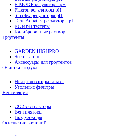
E-MODE регуляторы pH
Plagron регуляторы pH
Simplex регуляторы pH
Terra Aquatica регуляторы pH
EC и pH тестеры
Калибровочные растворы
Гроутенты
GARDEN HIGHPRO
Secret Jardin
Аксессуары для гроутентов
Очистка воздуха
Нейтрализаторы запаха
Угольные фильтры
Вентиляция
CO2 экстракторы
Вентиляторы
Воздуховоды
Освещение растений