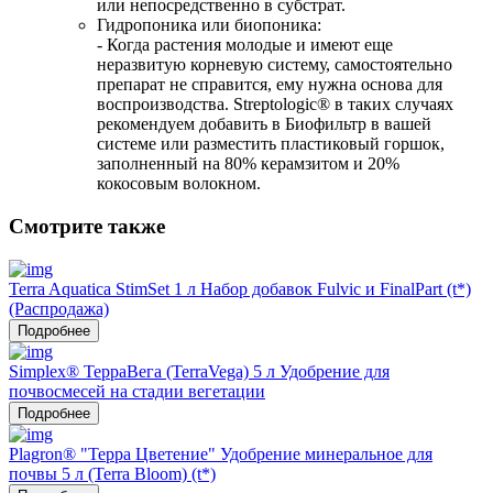
или непосредственно в субстрат.
Гидропоника или биопоника: 
- Когда растения молодые и имеют еще 
неразвитую корневую систему, самостоятельно 
препарат не справится, ему нужна основа для 
воспроизводства. Streptologic® в таких случаях 
рекомендуем добавить в Биофильтр в вашей 
системе или разместить пластиковый горшок, 
заполненный на 80% керамзитом и 20% 
кокосовым волокном.
Смотрите также
Terra Aquatica StimSet 1 л Набор добавок Fulvic и FinalPart (t*)
(Распродажа)
Подробнее
Simplex® ТерраВега (TerraVega) 5 л Удобрение для
почвосмесей на стадии вегетации
Подробнее
Plagron® "Терра Цветение" Удобрение минеральное для
почвы 5 л (Terra Bloom) (t*)