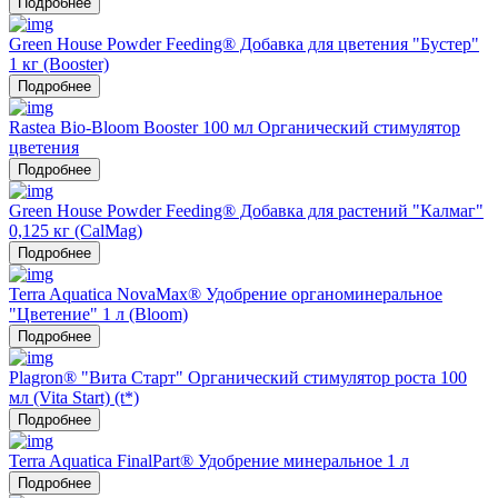
Подробнее
Green House Powder Feeding® Добавка для цветения "Бустер"
1 кг (Booster)
Подробнее
Rastea Bio-Bloom Booster 100 мл Органический стимулятор
цветения
Подробнее
Green House Powder Feeding® Добавка для растений "Калмаг"
0,125 кг (CalMag)
Подробнее
Terra Aquatica NovaMax® Удобрение органоминеральное
"Цветение" 1 л (Bloom)
Подробнее
Plagron® "Вита Старт" Органический стимулятор роста 100
мл (Vita Start) (t*)
Подробнее
Terra Aquatica FinalPart® Удобрение минеральное 1 л
Подробнее