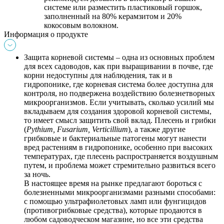
системе или разместить пластиковый горшок, 
заполненный на 80% керамзитом и 20% 
кокосовым волокном.
Информация о продукте
Защита корневой системы – одна из основных проблем 
для всех садоводов, как при выращивании в почве, где 
корни недоступны для наблюдения, так и в 
гидропонике, где корневая система более доступна для 
контроля, но подвержена воздействию болезнетворных 
микроорганизмов. Если учитывать, сколько усилий мы 
вкладываем для создания здоровой корневой системы, 
то имеет смысл защитить свой вклад. Плесень и грибки 
(
Pythium, Fusarium, Verticillium
), а также другие 
грибковые и бактериальные патогены могут нанести 
вред растениям в гидропонике, особенно при высоких 
температурах, где плесень распространяется воздушным 
путем, и проблема может стремительно развиться всего 
за ночь.
В настоящее время на рынке предлагают бороться с 
болезненными микроорганизмами разными способами: 
с помощью ультрафиолетовых ламп или фунгицидов 
(противогрибковые средства), которые продаются в 
любом садоводческом магазине, но все эти средства 