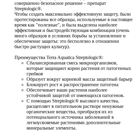
совершенно безопасное решение – препарат 
Streptologic®.
Чтобы создать максимально эффективную защиту, были 
протестированы все образцы, используемые в настоящее 
время как "полезные", и была выделена наиболее 
эффективная и быстродействующая комбинация (очень 
много образцов в условиях борьбы за установление и 
обеспечение защиты: это бесполезно в отношении 
быстро растущих культур).
Преимущества 
Terra Aquatica Streptologic®
:
Сбалансированная смесь микроорганизмов, 
которые защищают корни растения от патогенных 
грибков
Образует вокруг корневой массы защитный барьер
Блокирует рост и распространение патогена
Обеспечивает ваши растения наиболее 
устойчивой защитой от имеющихся патогенов. 
С помощью Streptologic® высокого качества, 
расщепляет в питательном растворе ненужные 
органические вещества, преобразуя их из 
потенциального источника заболеваний в 
легкоусвояемые растениями дополнительные 
минеральные элементы.