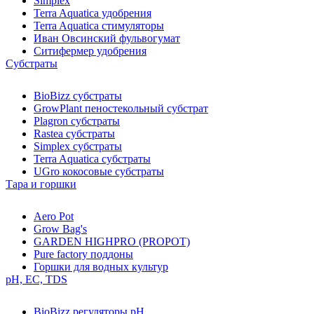
Simplex
Terra Aquatica удобрения
Terra Aquatica стимуляторы
Иван Овсинский фульвогумат
Ситифермер удобрения
Субстраты
BioBizz cубстраты
GrowPlant пеностекольный субстрат
Plagron cубстраты
Rastea cубстраты
Simplex cубстраты
Terra Aquatica cубстраты
UGro кокосовые субстраты
Тара и горшки
Aero Pot
Grow Bag's
GARDEN HIGHPRO (PROPOT)
Pure factory поддоны
Горшки для водных культур
pH, EC, TDS
BioBizz регуляторы pH