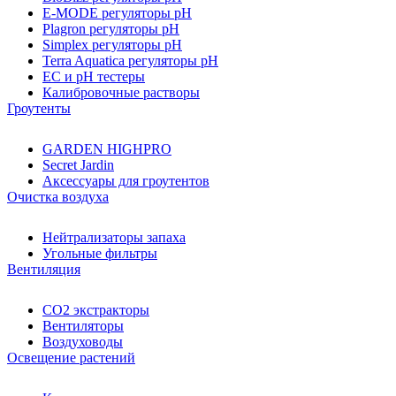
E-MODE регуляторы pH
Plagron регуляторы pH
Simplex регуляторы pH
Terra Aquatica регуляторы pH
EC и pH тестеры
Калибровочные растворы
Гроутенты
GARDEN HIGHPRO
Secret Jardin
Аксессуары для гроутентов
Очистка воздуха
Нейтрализаторы запаха
Угольные фильтры
Вентиляция
CO2 экстракторы
Вентиляторы
Воздуховоды
Освещение растений