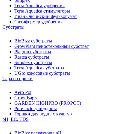
Simplex
Terra Aquatica удобрения
Terra Aquatica стимуляторы
Иван Овсинский фульвогумат
Ситифермер удобрения
Субстраты
BioBizz cубстраты
GrowPlant пеностекольный субстрат
Plagron cубстраты
Rastea cубстраты
Simplex cубстраты
Terra Aquatica cубстраты
UGro кокосовые субстраты
Тара и горшки
Aero Pot
Grow Bag's
GARDEN HIGHPRO (PROPOT)
Pure factory поддоны
Горшки для водных культур
pH, EC, TDS
BioBizz регуляторы pH