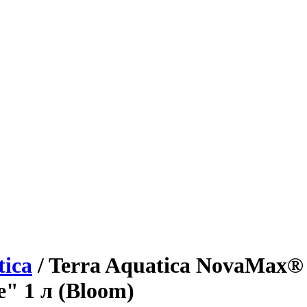
tica
/ Terra Aquatica NovaMax®
" 1 л (Bloom)