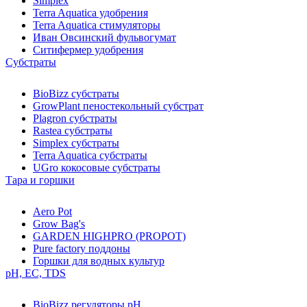
Simplex
Terra Aquatica удобрения
Terra Aquatica стимуляторы
Иван Овсинский фульвогумат
Ситифермер удобрения
Субстраты
BioBizz cубстраты
GrowPlant пеностекольный субстрат
Plagron cубстраты
Rastea cубстраты
Simplex cубстраты
Terra Aquatica cубстраты
UGro кокосовые субстраты
Тара и горшки
Aero Pot
Grow Bag's
GARDEN HIGHPRO (PROPOT)
Pure factory поддоны
Горшки для водных культур
pH, EC, TDS
BioBizz регуляторы pH