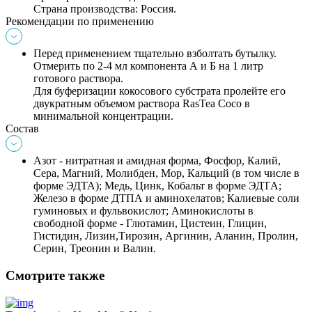
Страна производства
: Россия.
Рекомендации по применению
П
еред применением тщательно взболтать бутылку. 
Отмерить по 2-4 мл компонента А и Б на 1 литр 
готового раствора. 
Для буферизации кокосового субстрата пролейте его 
двукратным объемом раствора RasTea Coco в 
минимальной концентрации. 
Состав
Азот - нитратная и амидная форма, Фосфор, Калий, 
Сера, Магний, Молибден, Мор, Кальций (в том числе в 
форме ЭДТА); Медь, Цинк, Кобальт в форме ЭДТA; 
Железо в форме ДТПА и аминохелатов; Калиевые соли 
гуминовых и фульвокислот; Аминокислоты в 
свободной форме - Глютамин, Цистеин, Глицин, 
Гистидин, Лизин,Тирозин, Аргинин, Аланин, Пролин, 
Серин, Треонин и Валин.
Смотрите также