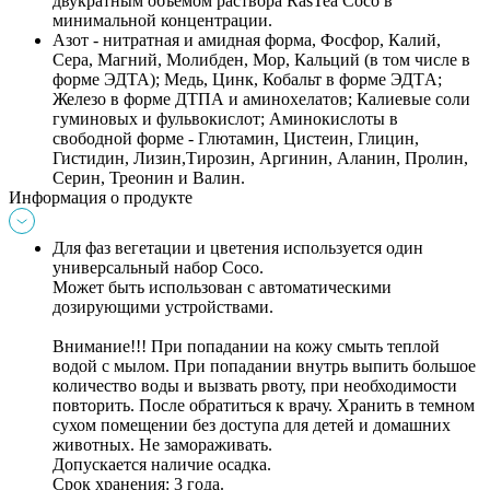
двукратным объемом раствора RasTea Coco в 
минимальной концентрации. 
Азот - нитратная и амидная форма, Фосфор, Калий, 
Сера, Магний, Молибден, Мор, Кальций (в том числе в 
форме ЭДТА); Медь, Цинк, Кобальт в форме ЭДТA; 
Железо в форме ДТПА и аминохелатов; Калиевые соли 
гуминовых и фульвокислот; Аминокислоты в 
свободной форме - Глютамин, Цистеин, Глицин, 
Гистидин, Лизин,Тирозин, Аргинин, Аланин, Пролин, 
Серин, Треонин и Валин.
Информация о продукте
Для фаз вегетации и цветения используется один 
универсальный набор Coco. 
Может быть использован с автоматическими 
дозирующими устройствами.
Внимание!!! При попадании на кожу смыть теплой 
водой с мылом. При попадании внутрь выпить большое 
количество воды и вызвать рвоту, при необходимости 
повторить. После обратиться к врачу. Хранить в темном 
сухом помещении без доступа для детей и домашних 
животных. Не замораживать.
Допускается наличие осадка.
Срок хранения: 
3 года.