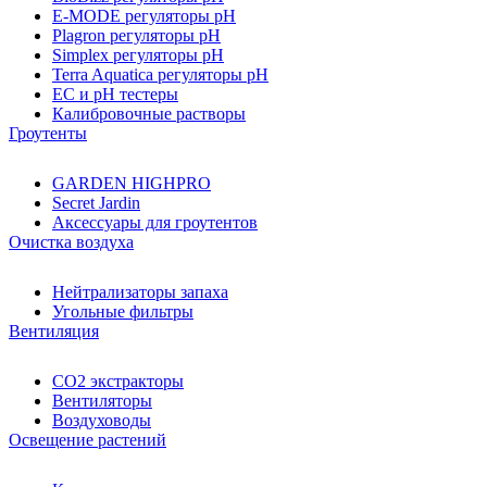
E-MODE регуляторы pH
Plagron регуляторы pH
Simplex регуляторы pH
Terra Aquatica регуляторы pH
EC и pH тестеры
Калибровочные растворы
Гроутенты
GARDEN HIGHPRO
Secret Jardin
Аксессуары для гроутентов
Очистка воздуха
Нейтрализаторы запаха
Угольные фильтры
Вентиляция
CO2 экстракторы
Вентиляторы
Воздуховоды
Освещение растений