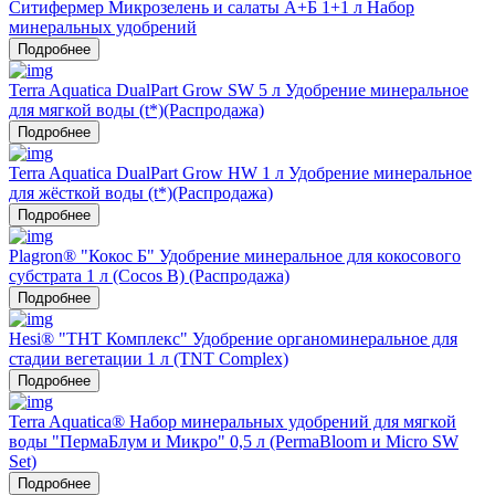
Ситифермер Микрозелень и салаты А+Б 1+1 л Набор
минеральных удобрений
Подробнее
Terra Aquatica DualPart Grow SW 5 л Удобрение минеральное
для мягкой воды (t*)(Распродажа)
Подробнее
Terra Aquatica DualPart Grow HW 1 л Удобрение минеральное
для жёсткой воды (t*)(Распродажа)
Подробнее
Plagron® "Кокос Б" Удобрение минеральное для кокосового
субстрата 1 л (Cocos B) (Распродажа)
Подробнее
Hesi® "ТНТ Комплекс" Удобрение органоминеральное для
стадии вегетации 1 л (TNT Complex)
Подробнее
Terra Aquatica® Набор минеральных удобрений для мягкой
воды "ПермаБлум и Микро" 0,5 л (PermaBloom и Micro SW
Set)
Подробнее