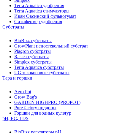
Simplex
Terra Aquatica удобрения
Terra Aquatica стимуляторы
Иван Овсинский фульвогумат
Ситифермер удобрения
Субстраты
BioBizz cубстраты
GrowPlant пеностекольный субстрат
Plagron cубстраты
Rastea cубстраты
Simplex cубстраты
Terra Aquatica cубстраты
UGro кокосовые субстраты
Тара и горшки
Aero Pot
Grow Bag's
GARDEN HIGHPRO (PROPOT)
Pure factory поддоны
Горшки для водных культур
pH, EC, TDS
BioBizz регуляторы pH