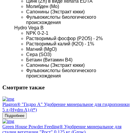
Цинк (Zn) в виде хелата EDTA
Молибден (Мо)
Сапонины (Экстракт юкки)
Фульвокислоты биологического 
происхождения
Hydro Vega B
NPK 0-2-1
Растворимый фосфор (Р2О5) - 2%
Растворимый калий (К2О) - 1%
Магний (MgO)
Сера (SO3)
Бетаин (Витамин В4)
Сапонины (Экстракт юкки)
Фульвокислоты биологического 
происхождения
Смотрите также
Plagron® "Гидро А" Удобрение минеральное для гидропоники
5 л (Hydro A) (t*)
Подробнее
Green House Powder Feeding® Удобрение минеральное для
стадии вегетации "Рост" 0,125 кг (Grow)