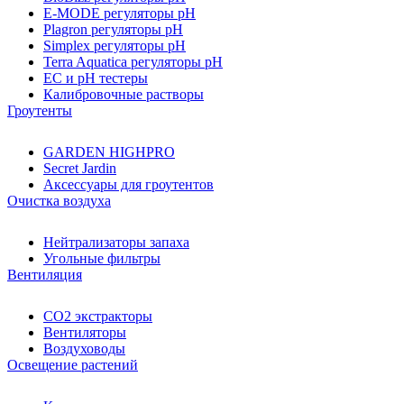
E-MODE регуляторы pH
Plagron регуляторы pH
Simplex регуляторы pH
Terra Aquatica регуляторы pH
EC и pH тестеры
Калибровочные растворы
Гроутенты
GARDEN HIGHPRO
Secret Jardin
Аксессуары для гроутентов
Очистка воздуха
Нейтрализаторы запаха
Угольные фильтры
Вентиляция
CO2 экстракторы
Вентиляторы
Воздуховоды
Освещение растений