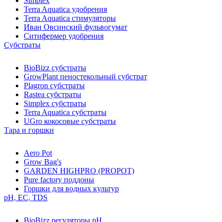
Simplex
Terra Aquatica удобрения
Terra Aquatica стимуляторы
Иван Овсинский фульвогумат
Ситифермер удобрения
Субстраты
BioBizz cубстраты
GrowPlant пеностекольный субстрат
Plagron cубстраты
Rastea cубстраты
Simplex cубстраты
Terra Aquatica cубстраты
UGro кокосовые субстраты
Тара и горшки
Aero Pot
Grow Bag's
GARDEN HIGHPRO (PROPOT)
Pure factory поддоны
Горшки для водных культур
pH, EC, TDS
BioBizz регуляторы pH