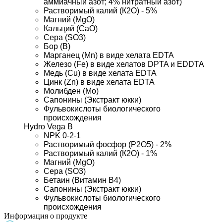
аммиачный азот; 4% нитратный азот)
Растворимый калий (К2О) - 5%
Магний (MgO)
Кальций (СаО)
Сера (SO3)
Бор (В)
Марганец (Mn) в виде хелата EDTA
Железо (Fe) в виде хелатов DPTA и EDDTA
Медь (Cu) в виде хелата EDTA
Цинк (Zn) в виде хелата EDTA
Молибден (Мо)
Сапонины (Экстракт юкки)
Фульвокислоты биологического 
происхождения
Hydro Vega B
NPK 0-2-1
Растворимый фосфор (Р2О5) - 2%
Растворимый калий (К2О) - 1%
Магний (MgO)
Сера (SO3)
Бетаин (Витамин В4)
Сапонины (Экстракт юкки)
Фульвокислоты биологического 
происхождения
Информация о продукте