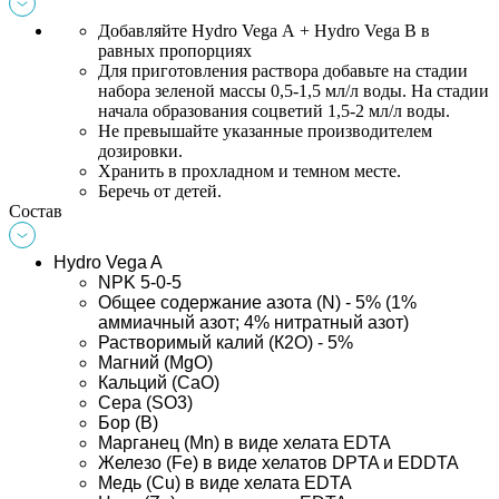
Добавляйте Hydro Vega А + Hydro Vega В в 
равных пропорциях
Для приготовления раствора добавьте на стадии 
набора зеленой массы 0,5-1,5 мл/л воды. На стадии 
начала образования соцветий 1,5-2 мл/л воды.
Не превышайте указанные производителем 
дозировки.
Хранить в прохладном и темном месте.
Беречь от детей.
Состав
Hydro Vega A
NPK 5-0-5 
Общее содержание азота (N) - 5% (1% 
аммиачный азот; 4% нитратный азот)
Растворимый калий (К2О) - 5%
Магний (MgO)
Кальций (СаО)
Сера (SO3)
Бор (В)
Марганец (Mn) в виде хелата EDTA
Железо (Fe) в виде хелатов DPTA и EDDTA
Медь (Cu) в виде хелата EDTA