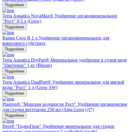
Подробнее
Terra Aquatica NovaMax® Удобрение органоминеральное
"Рост" 0,5 л (Grow)
Подробнее
Rastea Coco B 1 л Удобрение органоминеральное для
кокосового субстрата
Подробнее
Terra Aquatica DryPart® Минеральное удобрение в сухом виде
"Цветение" 1 кг (Bloom)
Подробнее
Terra Aquatica DualPart® Удобрение минеральное для мягкой
воды "Рост" 1 л (Grow SW)
Подробнее
Plagron® "Морские водоросли Рост" Удобрение органическое
для стадии вегетации 250 мл (Alga Grow) (t*)
Подробнее
Hesi® "ГидроГров" Удобрение минеральное для стадии
вегетации для гидропоники 5 л (HydroGrowth)