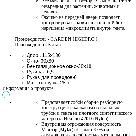
Все материалы, из которых выполнен тент, 
безвредны для растений, животных и 
человека. 
Окошко на передней двери позволяет 
контролировать развитие растений без 
нарушения микроклимата внутри тента. 
Производитель - GARDEN HIGHPRO®
.
Производство - Китай.
Дверь-115х180
Окно- 30х30
Вентиляционное окно-38х18
Рукава-16,5
Рукав для проводов-8
Макс.нагрузка-28кг
Информация о продукте
Представляет собой сборно-разборную 
конструкцию с каркасом из стальных 
трубок и тента из плотного синтетического 
материала 
Нейлон
 420D (
Nylon)
. 
Внутренняя отражающая поверхность 
Майлар (
Mylar)
 обладает 97%-ой 
отражающей способностью, что повышает 