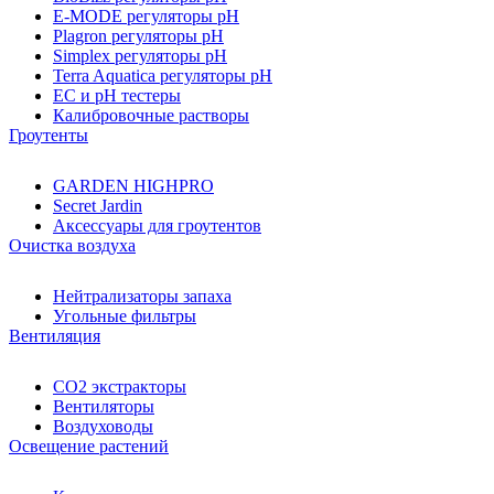
E-MODE регуляторы pH
Plagron регуляторы pH
Simplex регуляторы pH
Terra Aquatica регуляторы pH
EC и pH тестеры
Калибровочные растворы
Гроутенты
GARDEN HIGHPRO
Secret Jardin
Аксессуары для гроутентов
Очистка воздуха
Нейтрализаторы запаха
Угольные фильтры
Вентиляция
CO2 экстракторы
Вентиляторы
Воздуховоды
Освещение растений