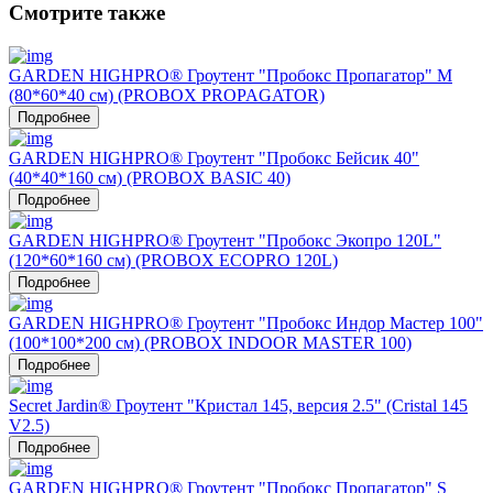
Смотрите также
GARDEN HIGHPRO® Гроутент "Пробокс Пропагатор" M
(80*60*40 см) (PROBOX PROPAGATOR)
Подробнее
GARDEN HIGHPRO® Гроутент "Пробокс Бейсик 40"
(40*40*160 см) (PROBOX BASIC 40)
Подробнее
GARDEN HIGHPRO® Гроутент "Пробокс Экопро 120L"
(120*60*160 см) (PROBOX ECOPRO 120L)
Подробнее
GARDEN HIGHPRO® Гроутент "Пробокс Индор Мастер 100"
(100*100*200 см) (PROBOX INDOOR MASTER 100)
Подробнее
Secret Jardin® Гроутент "Кристал 145, версия 2.5" (Cristal 145
V2.5)
Подробнее
GARDEN HIGHPRO® Гроутент "Пробокс Пропагатор" S