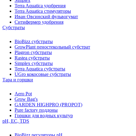
Simplex
Terra Aquatica удобрения
Terra Aquatica стимуляторы
Иван Овсинский фульвогумат
Ситифермер удобрения
Субстраты
BioBizz cубстраты
GrowPlant пеностекольный субстрат
Plagron cубстраты
Rastea cубстраты
Simplex cубстраты
Terra Aquatica cубстраты
UGro кокосовые субстраты
Тара и горшки
Aero Pot
Grow Bag's
GARDEN HIGHPRO (PROPOT)
Pure factory поддоны
Горшки для водных культур
pH, EC, TDS
BioBizz регуляторы pH