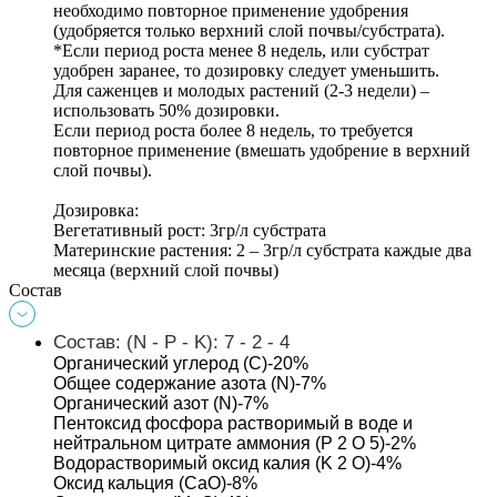
необходимо повторное применение удобрения 
(удобряется только верхний слой почвы/субстрата). 
*Если период роста менее 8 недель, или субстрат 
удобрен заранее, то дозировку следует уменьшить. 
Для саженцев и молодых растений (2-3 недели) – 
использовать 50% дозировки. 
Если период роста более 8 недель, то требуется 
повторное применение (вмешать удобрение в верхний 
слой почвы).
Дозировка: 
Вегетативный рост: 3гр/л субстрата 
Материнские растения: 2 – 3гр/л субстрата каждые два 
месяца (верхний слой почвы)
Состав
Состав:
 (N - P - K): 7 - 2 - 4
Органический углерод (С)-20% 
Общее содержание азота (N)-7% 
Органический азот (N)-7% 
Пентоксид фосфора растворимый в воде и 
нейтральном цитрате аммония (P 2 O 5)-2% 
Водорастворимый оксид калия (K 2 O)-4% 
Оксид кальция (CaO)-8%  