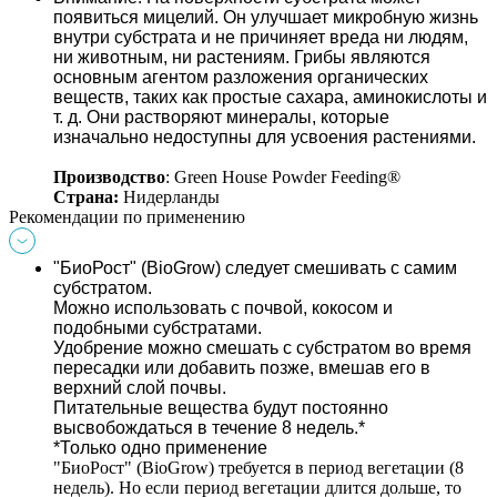
появиться мицелий. Он улучшает микробную жизнь 
внутри субстрата и не причиняет вреда ни людям, 
ни животным, ни растениям. Грибы являются 
основным агентом разложения органических 
веществ, таких как простые сахара, аминокислоты и 
т. д. Они растворяют минералы, которые 
изначально недоступны для усвоения растениями. 
Производство
: Green House Powder Feeding®
Страна: 
Нидерланды 
Рекомендации по применению
"БиоРост" (BioGrow) следует смешивать с самим 
субстратом. 
Можно использовать с почвой, кокосом и 
подобными субстратами. 
Удобрение можно смешать с субстратом во время 
пересадки или добавить позже, вмешав его в 
верхний слой почвы. 
Питательные вещества будут постоянно 
высвобождаться в течение 8 недель.* 
*Только одно применение
"БиоРост" (BioGrow) требуется в период вегетации (8 
недель). Но если период вегетации длится дольше, то 