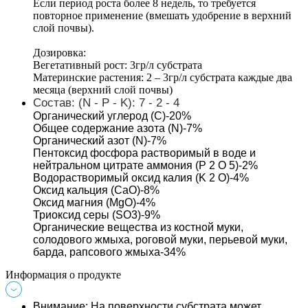
Если период роста более 8 недель, то требуется 
повторное применение (вмешать удобрение в верхний 
слой почвы).
Дозировка: 
Вегетативный рост: 3гр/л субстрата 
Материнские растения: 2 – 3гр/л субстрата каждые два 
месяца (верхний слой почвы)
Состав:
 (N - P - K): 7 - 2 - 4
Органический углерод (С)-20% 
Общее содержание азота (N)-7% 
Органический азот (N)-7% 
Пентоксид фосфора растворимый в воде и 
нейтральном цитрате аммония (P 2 O 5)-2% 
Водорастворимый оксид калия (K 2 O)-4% 
Оксид кальция (CaO)-8%  
Оксид магния (MgO)-4% 
Триоксид серы (SO3)-9% 
Органические вещества из костной муки, 
солодового жмыха, роговой муки, перьевой муки, 
барда, рапсового жмыха-34% 
Информация о продукте
Внимание
:
На поверхности субстрата может 