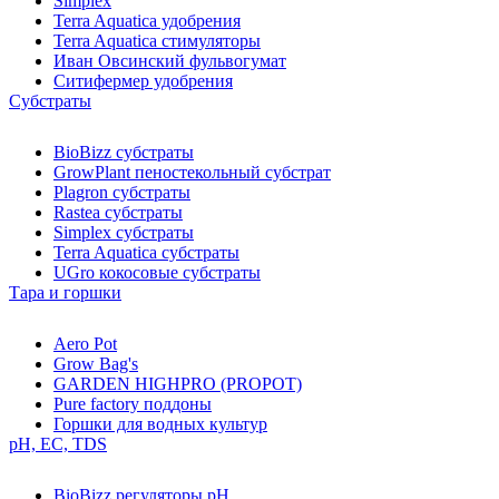
Simplex
Terra Aquatica удобрения
Terra Aquatica стимуляторы
Иван Овсинский фульвогумат
Ситифермер удобрения
Субстраты
BioBizz cубстраты
GrowPlant пеностекольный субстрат
Plagron cубстраты
Rastea cубстраты
Simplex cубстраты
Terra Aquatica cубстраты
UGro кокосовые субстраты
Тара и горшки
Aero Pot
Grow Bag's
GARDEN HIGHPRO (PROPOT)
Pure factory поддоны
Горшки для водных культур
pH, EC, TDS
BioBizz регуляторы pH