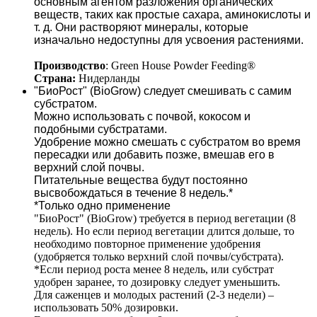
основным агентом разложения органических 
веществ, таких как простые сахара, аминокислоты и 
т. д. Они растворяют минералы, которые 
изначально недоступны для усвоения растениями. 
Производство
: Green House Powder Feeding®
Страна: 
Нидерланды 
"БиоРост" (BioGrow) следует смешивать с самим 
субстратом. 
Можно использовать с почвой, кокосом и 
подобными субстратами. 
Удобрение можно смешать с субстратом во время 
пересадки или добавить позже, вмешав его в 
верхний слой почвы. 
Питательные вещества будут постоянно 
высвобождаться в течение 8 недель.* 
*Только одно применение
"БиоРост" (BioGrow) требуется в период вегетации (8 
недель). Но если период вегетации длится дольше, то 
необходимо повторное применение удобрения 
(удобряется только верхний слой почвы/субстрата). 
*Если период роста менее 8 недель, или субстрат 
удобрен заранее, то дозировку следует уменьшить. 
Для саженцев и молодых растений (2-3 недели) – 
использовать 50% дозировки. 