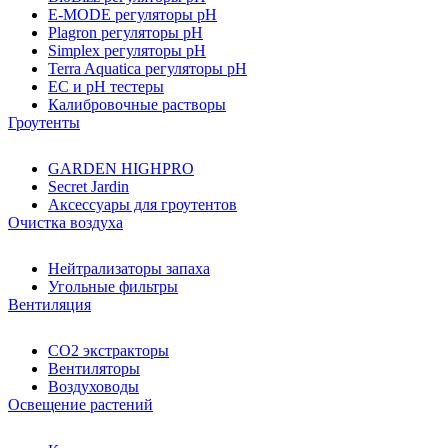
E-MODE регуляторы pH
Plagron регуляторы pH
Simplex регуляторы pH
Terra Aquatica регуляторы pH
EC и pH тестеры
Калибровочные растворы
Гроутенты
GARDEN HIGHPRO
Secret Jardin
Аксессуары для гроутентов
Очистка воздуха
Нейтрализаторы запаха
Угольные фильтры
Вентиляция
CO2 экстракторы
Вентиляторы
Воздуховоды
Освещение растений