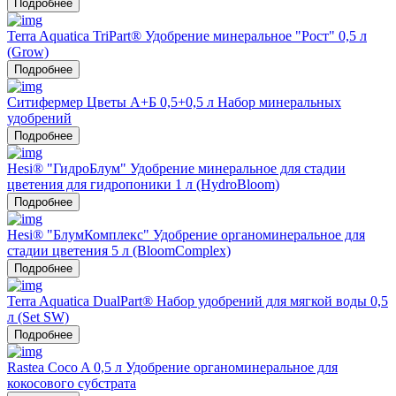
Подробнее
Terra Aquatica TriPart® Удобрение минеральное "Рост" 0,5 л
(Grow)
Подробнее
Ситифермер Цветы А+Б 0,5+0,5 л Набор минеральных
удобрений
Подробнее
Hesi® "ГидроБлум" Удобрение минеральное для стадии
цветения для гидропоники 1 л (HydroBloom)
Подробнее
Hesi® "БлумКомплекс" Удобрение органоминеральное для
стадии цветения 5 л (BloomComplex)
Подробнее
Terra Aquatica DualPart® Набор удобрений для мягкой воды 0,5
л (Set SW)
Подробнее
Rastea Coco A 0,5 л Удобрение органоминеральное для
кокосового субстрата