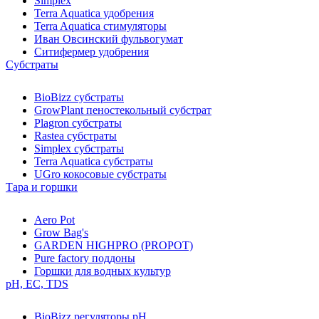
Simplex
Terra Aquatica удобрения
Terra Aquatica стимуляторы
Иван Овсинский фульвогумат
Ситифермер удобрения
Субстраты
BioBizz cубстраты
GrowPlant пеностекольный субстрат
Plagron cубстраты
Rastea cубстраты
Simplex cубстраты
Terra Aquatica cубстраты
UGro кокосовые субстраты
Тара и горшки
Aero Pot
Grow Bag's
GARDEN HIGHPRO (PROPOT)
Pure factory поддоны
Горшки для водных культур
pH, EC, TDS
BioBizz регуляторы pH