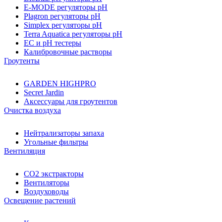
E-MODE регуляторы pH
Plagron регуляторы pH
Simplex регуляторы pH
Terra Aquatica регуляторы pH
EC и pH тестеры
Калибровочные растворы
Гроутенты
GARDEN HIGHPRO
Secret Jardin
Аксессуары для гроутентов
Очистка воздуха
Нейтрализаторы запаха
Угольные фильтры
Вентиляция
CO2 экстракторы
Вентиляторы
Воздуховоды
Освещение растений