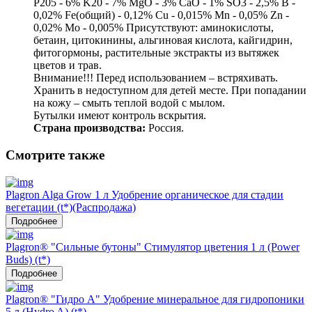
P205 - 6% K20 - 7% MgO - 3% CaO - 1% SO3 - 2,5% B -
0,02% Fe(общий) - 0,12% Cu - 0,015% Mn - 0,05% Zn -
0,02% Mo - 0,005% Присутствуют: аминокислоты,
бетаин, цитокинины, альгиновая кислота, кайгидрин,
фитогормоны, растительные экстракты из вытяжек
цветов и трав.
Внимание!!! Перед использованием – встряхивать.
Хранить в недоступном для детей месте. При попадании
на кожу – смыть теплой водой с мылом.
Бутылки имеют контроль вскрытия.
Страна производства:
Россия.
Смотрите также
Plagron Alga Grow 1 л Удобрение органическое для стадии
вегетации (t*)(Распродажа)
Подробнее
Plagron® "Сильные бутоны" Стимулятор цветения 1 л (Power
Buds) (t*)
Подробнее
Plagron® "Гидро А" Удобрение минеральное для гидропоники
5 л (Hydro A) (t*)