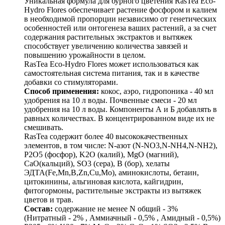
Уникальная формула для бурного цветения RasTea Eco-
Hydro Flores обеспечивает растение фосфором и калием
в необходимой пропорции независимо от генетических
особенностей или онтогенеза ваших растений, а за счет
содержания растительных экстрактов и вытяжек
способствует увеличению количества завязей и
повышению урожайности в целом.
RasTea Eco-Hydro Flores может использоваться как
самостоятельная система питания, так и в качестве
добавки со стимуляторами.
Способ применения:
кокос, аэро, гидропоника - 40 мл
удобрения на 10 л воды. Почвенные смеси - 20 мл
удобрения на 10 л воды. Компоненты А и Б добавлять в
равных количествах. В концентрированном виде их не
смешивать.
RasTea содержит более 40 высококачественных
элементов, в том числе: N-азот (N-NO3,N-NH4,N-NH2),
P2O5 (фосфор), K2O (калий), MgO (магний),
CaO(кальций), SO3 (сера), B (бор), хелаты
ЭДТА(Fe,Mn,B,Zn,Cu,Mo), аминокислоты, бетаин,
цитокинины, альгиновая кислота, кайгидрин,
фитогормоны, растительные экстракты из вытяжек
цветов и трав.
Состав:
содержание не менее N общий - 3%
(Нитратный - 2% , Аммиачный - 0,5% , Амидный - 0,5%)