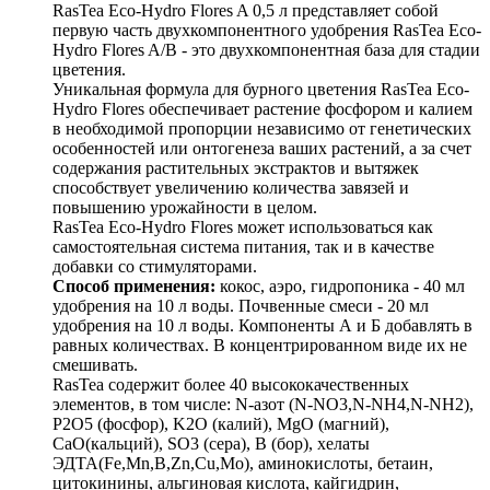
RasTea Eco-Hydro Flores A 0,5 л представляет собой
первую часть двухкомпонентного удобрения RasTea Eco-
Hydro Flores A/B - это двухкомпонентная база для стадии
цветения.
Уникальная формула для бурного цветения RasTea Eco-
Hydro Flores обеспечивает растение фосфором и калием
в необходимой пропорции независимо от генетических
особенностей или онтогенеза ваших растений, а за счет
содержания растительных экстрактов и вытяжек
способствует увеличению количества завязей и
повышению урожайности в целом.
RasTea Eco-Hydro Flores может использоваться как
самостоятельная система питания, так и в качестве
добавки со стимуляторами.
Способ применения:
кокос, аэро, гидропоника - 40 мл
удобрения на 10 л воды. Почвенные смеси - 20 мл
удобрения на 10 л воды. Компоненты А и Б добавлять в
равных количествах. В концентрированном виде их не
смешивать.
RasTea содержит более 40 высококачественных
элементов, в том числе: N-азот (N-NO3,N-NH4,N-NH2),
P2O5 (фосфор), K2O (калий), MgO (магний),
CaO(кальций), SO3 (сера), B (бор), хелаты
ЭДТА(Fe,Mn,B,Zn,Cu,Mo), аминокислоты, бетаин,
цитокинины, альгиновая кислота, кайгидрин,