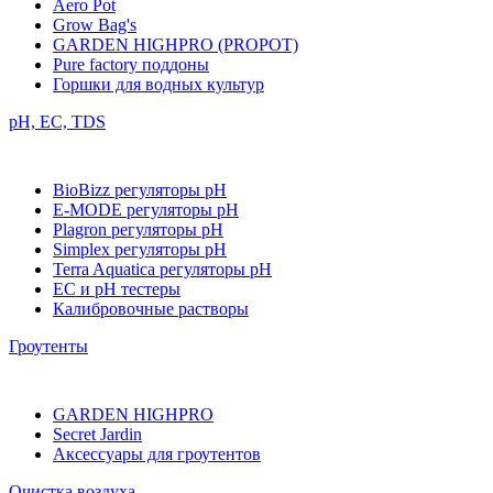
Aero Pot
Grow Bag's
GARDEN HIGHPRO (PROPOT)
Pure factory поддоны
Горшки для водных культур
pH, EC, TDS
BioBizz регуляторы pH
E-MODE регуляторы pH
Plagron регуляторы pH
Simplex регуляторы pH
Terra Aquatica регуляторы pH
EC и pH тестеры
Калибровочные растворы
Гроутенты
GARDEN HIGHPRO
Secret Jardin
Аксессуары для гроутентов
Очистка воздуха