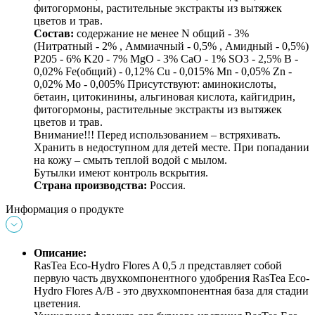
фитогормоны, растительные экстракты из вытяжек
цветов и трав.
Состав:
содержание не менее N общий - 3%
(Нитратный - 2% , Аммиачный - 0,5% , Амидный - 0,5%)
P205 - 6% K20 - 7% MgO - 3% CaO - 1% SO3 - 2,5% B -
0,02% Fe(общий) - 0,12% Cu - 0,015% Mn - 0,05% Zn -
0,02% Mo - 0,005% Присутствуют: аминокислоты,
бетаин, цитокинины, альгиновая кислота, кайгидрин,
фитогормоны, растительные экстракты из вытяжек
цветов и трав.
Внимание!!! Перед использованием – встряхивать.
Хранить в недоступном для детей месте. При попадании
на кожу – смыть теплой водой с мылом.
Бутылки имеют контроль вскрытия.
Страна производства:
Россия.
Информация о продукте
Описание:
RasTea Eco-Hydro Flores A 0,5 л представляет собой
первую часть двухкомпонентного удобрения RasTea Eco-
Hydro Flores A/B - это двухкомпонентная база для стадии
цветения.