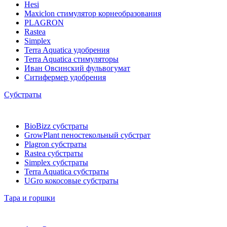
Hesi
Maxiclon стимулятор корнеобразования
PLAGRON
Rastea
Simplex
Terra Aquatica удобрения
Terra Aquatica стимуляторы
Иван Овсинский фульвогумат
Ситифермер удобрения
Субстраты
BioBizz cубстраты
GrowPlant пеностекольный субстрат
Plagron cубстраты
Rastea cубстраты
Simplex cубстраты
Terra Aquatica cубстраты
UGro кокосовые субстраты
Тара и горшки