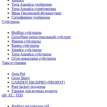
Simplex
Terra Aquatica удобрения
Terra Aquatica стимуляторы
Иван Овсинский фульвогумат
Ситифермер удобрения
Субстраты
BioBizz cубстраты
GrowPlant пеностекольный субстрат
Plagron cубстраты
Rastea cубстраты
Simplex cубстраты
Terra Aquatica cубстраты
UGro кокосовые субстраты
Тара и горшки
Aero Pot
Grow Bag's
GARDEN HIGHPRO (PROPOT)
Pure factory поддоны
Горшки для водных культур
pH, EC, TDS
BioBizz регуляторы pH