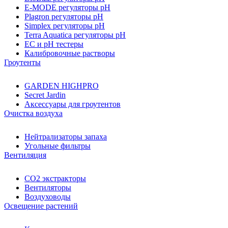
E-MODE регуляторы pH
Plagron регуляторы pH
Simplex регуляторы pH
Terra Aquatica регуляторы pH
EC и pH тестеры
Калибровочные растворы
Гроутенты
GARDEN HIGHPRO
Secret Jardin
Аксессуары для гроутентов
Очистка воздуха
Нейтрализаторы запаха
Угольные фильтры
Вентиляция
CO2 экстракторы
Вентиляторы
Воздуховоды
Освещение растений