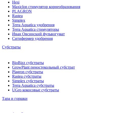
Hesi
Maxiclon стимулятор корнеобразования
PLAGRON
Rastea
Simplex
Terra Aquatica удобрения
Terra Aquatica стимуляторы
Иван Овсинский фульвогумат
Ситифермер удобрения
Субстраты
BioBizz cубстраты
GrowPlant пеностекольный субстрат
Plagron cубстраты
Rastea cубстраты
Simplex cубстраты
Terra Aquatica cубстраты
UGro кокосовые субстраты
Тара и горшки