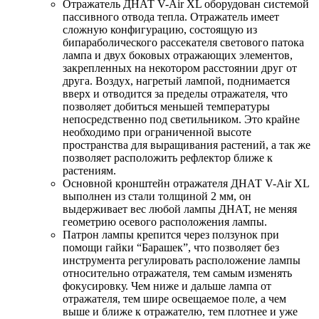
Отражатель ДНАТ V-Air XL оборудован системой
пассивного отвода тепла. Отражатель имеет
сложную конфигурацию, состоящую из
бипараболического рассекателя светового патока
лампа и двух боковых отражающих элементов,
закрепленных на некотором расстоянии друг от
друга. Воздух, нагретый лампой, поднимается
вверх и отводится за пределы отражателя, что
позволяет добиться меньшей температуры
непосредственно под светильником. Это крайне
необходимо при ограниченной высоте
пространства для выращивания растений, а так же
позволяет расположить рефлектор ближе к
растениям.
Основной кронштейн отражателя ДНАТ V-Air XL
выполнен из стали толщиной 2 мм, он
выдерживает вес любой лампы ДНАТ, не меняя
геометрию осевого расположения лампы.
Патрон лампы крепится через ползунок при
помощи гайки “Барашек”, что позволяет без
инструмента регулировать расположение лампы
относительно отражателя, тем самым изменять
фокусировку. Чем ниже и дальше лампа от
отражателя, тем шире освещаемое поле, а чем
выше и ближе к отражателю, тем плотнее и уже