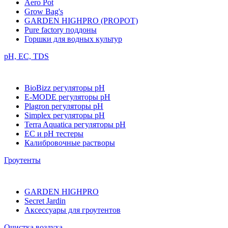
Aero Pot
Grow Bag's
GARDEN HIGHPRO (PROPOT)
Pure factory поддоны
Горшки для водных культур
pH, EC, TDS
BioBizz регуляторы pH
E-MODE регуляторы pH
Plagron регуляторы pH
Simplex регуляторы pH
Terra Aquatica регуляторы pH
EC и pH тестеры
Калибровочные растворы
Гроутенты
GARDEN HIGHPRO
Secret Jardin
Аксессуары для гроутентов
Очистка воздуха