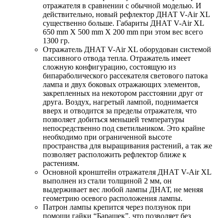
отражателя в сравнении с обычной моделью. И
действительно, новый рефлектор ДНАТ V-Air XL
существенно больше. Габариты ДНАТ V-Air XL
650 mm Х 500 mm Х 200 mm при этом вес всего
1300 гр.
Отражатель ДНАТ V-Air XL оборудован системой
пассивного отвода тепла. Отражатель имеет
сложную конфигурацию, состоящую из
бипараболического рассекателя светового патока
лампа и двух боковых отражающих элементов,
закрепленных на некотором расстоянии друг от
друга. Воздух, нагретый лампой, поднимается
вверх и отводится за пределы отражателя, что
позволяет добиться меньшей температуры
непосредственно под светильником. Это крайне
необходимо при ограниченной высоте
пространства для выращивания растений, а так же
позволяет расположить рефлектор ближе к
растениям.
Основной кронштейн отражателя ДНАТ V-Air XL
выполнен из стали толщиной 2 мм, он
выдерживает вес любой лампы ДНАТ, не меняя
геометрию осевого расположения лампы.
Патрон лампы крепится через ползунок при
помощи гайки “Барашек”, что позволяет без