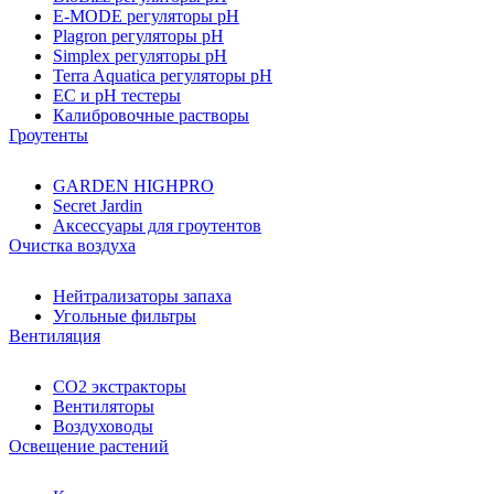
E-MODE регуляторы pH
Plagron регуляторы pH
Simplex регуляторы pH
Terra Aquatica регуляторы pH
EC и pH тестеры
Калибровочные растворы
Гроутенты
GARDEN HIGHPRO
Secret Jardin
Аксессуары для гроутентов
Очистка воздуха
Нейтрализаторы запаха
Угольные фильтры
Вентиляция
CO2 экстракторы
Вентиляторы
Воздуховоды
Освещение растений