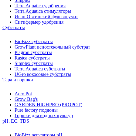
Simplex
Terra Aquatica удобрения
Terra Aquatica стимуляторы
Иван Овсинский фульвогумат
Ситифермер удобрения
Субстраты
BioBizz cубстраты
GrowPlant пеностекольный субстрат
Plagron cубстраты
Rastea cубстраты
Simplex cубстраты
Terra Aquatica cубстраты
UGro кокосовые субстраты
Тара и горшки
Aero Pot
Grow Bag's
GARDEN HIGHPRO (PROPOT)
Pure factory поддоны
Горшки для водных культур
pH, EC, TDS
BioBizz регуляторы pH