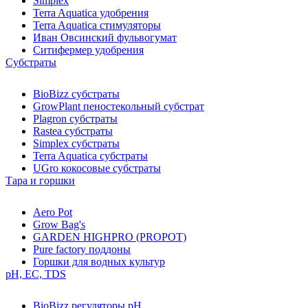
Simplex
Terra Aquatica удобрения
Terra Aquatica стимуляторы
Иван Овсинский фульвогумат
Ситифермер удобрения
Субстраты
BioBizz cубстраты
GrowPlant пеностекольный субстрат
Plagron cубстраты
Rastea cубстраты
Simplex cубстраты
Terra Aquatica cубстраты
UGro кокосовые субстраты
Тара и горшки
Aero Pot
Grow Bag's
GARDEN HIGHPRO (PROPOT)
Pure factory поддоны
Горшки для водных культур
pH, EC, TDS
BioBizz регуляторы pH