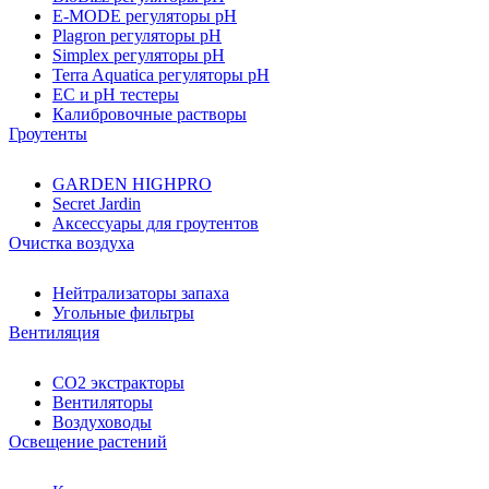
E-MODE регуляторы pH
Plagron регуляторы pH
Simplex регуляторы pH
Terra Aquatica регуляторы pH
EC и pH тестеры
Калибровочные растворы
Гроутенты
GARDEN HIGHPRO
Secret Jardin
Аксессуары для гроутентов
Очистка воздуха
Нейтрализаторы запаха
Угольные фильтры
Вентиляция
CO2 экстракторы
Вентиляторы
Воздуховоды
Освещение растений