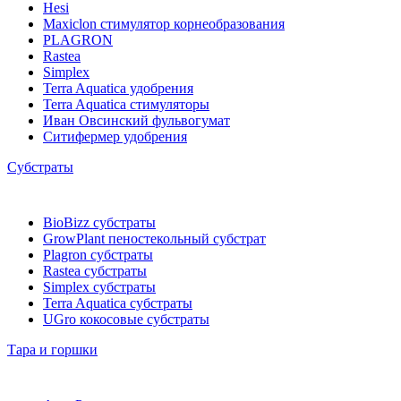
Hesi
Maxiclon стимулятор корнеобразования
PLAGRON
Rastea
Simplex
Terra Aquatica удобрения
Terra Aquatica стимуляторы
Иван Овсинский фульвогумат
Ситифермер удобрения
Субстраты
BioBizz cубстраты
GrowPlant пеностекольный субстрат
Plagron cубстраты
Rastea cубстраты
Simplex cубстраты
Terra Aquatica cубстраты
UGro кокосовые субстраты
Тара и горшки