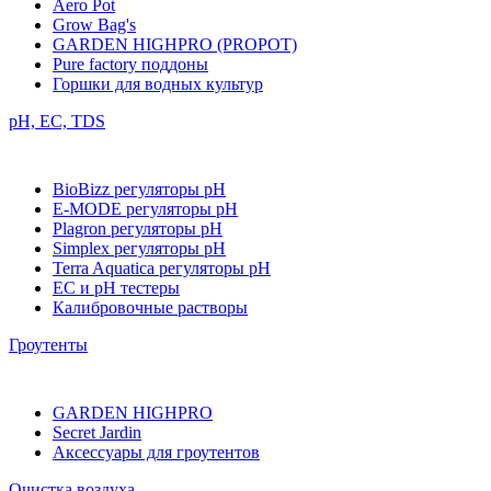
Aero Pot
Grow Bag's
GARDEN HIGHPRO (PROPOT)
Pure factory поддоны
Горшки для водных культур
pH, EC, TDS
BioBizz регуляторы pH
E-MODE регуляторы pH
Plagron регуляторы pH
Simplex регуляторы pH
Terra Aquatica регуляторы pH
EC и pH тестеры
Калибровочные растворы
Гроутенты
GARDEN HIGHPRO
Secret Jardin
Аксессуары для гроутентов
Очистка воздуха