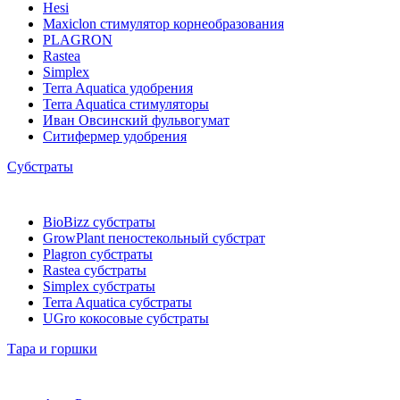
Hesi
Maxiclon стимулятор корнеобразования
PLAGRON
Rastea
Simplex
Terra Aquatica удобрения
Terra Aquatica стимуляторы
Иван Овсинский фульвогумат
Ситифермер удобрения
Субстраты
BioBizz cубстраты
GrowPlant пеностекольный субстрат
Plagron cубстраты
Rastea cубстраты
Simplex cубстраты
Terra Aquatica cубстраты
UGro кокосовые субстраты
Тара и горшки