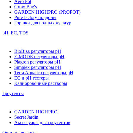
Aero Pot
Grow Bag's
GARDEN HIGHPRO (PROPOT)
Pure factory поддоны
Горшки для водных культур
pH, EC, TDS
BioBizz регуляторы pH
E-MODE регуляторы pH
Plagron регуляторы pH
Simplex регуляторы pH
Terra Aquatica регуляторы pH
EC и pH тестеры
Калибровочные растворы
Гроутенты
GARDEN HIGHPRO
Secret Jardin
Аксессуары для гроутентов
Очистка воздуха