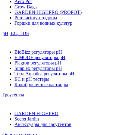
Aero Pot
Grow Bag's
GARDEN HIGHPRO (PROPOT)
Pure factory поддоны
Горшки для водных культур
pH, EC, TDS
BioBizz регуляторы pH
E-MODE регуляторы pH
Plagron регуляторы pH
Simplex регуляторы pH
Terra Aquatica регуляторы pH
EC и pH тестеры
Калибровочные растворы
Гроутенты
GARDEN HIGHPRO
Secret Jardin
Аксессуары для гроутентов
Очистка воздуха