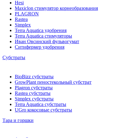
Hesi
Maxiclon стимулятор корнеобразования
PLAGRON
Rastea
Simplex
Terra Aquatica удобрения
Terra Aquatica стимуляторы
Иван Овсинский фульвогумат
Ситифермер удобрения
Субстраты
BioBizz cубстраты
GrowPlant пеностекольный субстрат
Plagron cубстраты
Rastea cубстраты
Simplex cубстраты
Terra Aquatica cубстраты
UGro кокосовые субстраты
Тара и горшки