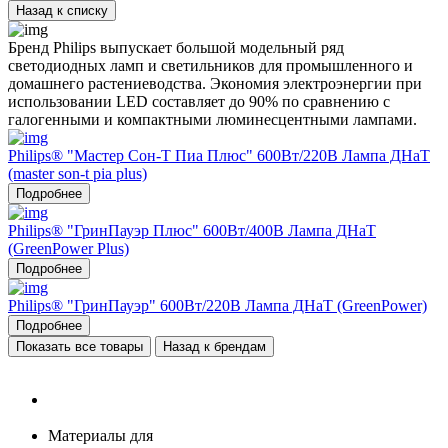
Назад к списку
Бренд Philips выпускает большой модельный ряд
светодиодных ламп и светильников для промышленного и
домашнего растениеводства. Экономия электроэнергии при
использовании LED составляет до 90% по сравнению с
галогенными и компактными люминесцентными лампами.
Philips® "Мастер Сон-Т Пиа Плюс" 600Вт/220В Лампа ДНаТ
(master son-t pia plus)
Подробнее
Philips® "ГринПауэр Плюс" 600Вт/400В Лампа ДНаТ
(GreenPower Plus)
Подробнее
Philips® "ГринПауэр" 600Вт/220В Лампа ДНаТ (GreenPower)
Подробнее
Показать все товары
Назад к брендам
Материалы для