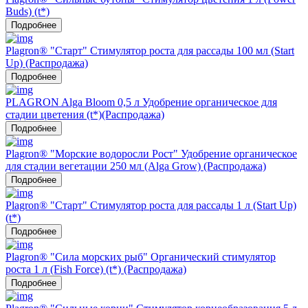
Buds) (t*)
Подробнее
Plagron® "Старт" Стимулятор роста для рассады 100 мл (Start
Up) (Распродажа)
Подробнее
PLAGRON Alga Bloom 0,5 л Удобрение органическое для
стадии цветения (t*)(Распродажа)
Подробнее
Plagron® "Морские водоросли Рост" Удобрение органическое
для стадии вегетации 250 мл (Alga Grow) (Распродажа)
Подробнее
Plagron® "Старт" Стимулятор роста для рассады 1 л (Start Up)
(t*)
Подробнее
Plagron® "Сила морских рыб" Органический стимулятор
роста 1 л (Fish Force) (t*) (Распродажа)
Подробнее