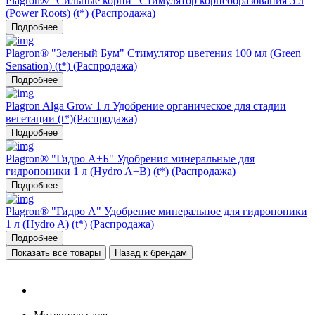
Plagron® "Сильные корни" Стимулятор корнеобразования 5 л
(Power Roots) (t*) (Распродажа)
Подробнее
Plagron® "Зеленый Бум" Стимулятор цветения 100 мл (Green
Sensation) (t*) (Распродажа)
Подробнее
Plagron Alga Grow 1 л Удобрение органическое для стадии
вегетации (t*)(Распродажа)
Подробнее
Plagron® "Гидро А+Б" Удобрения минеральные для
гидропоники 1 л (Hydro A+B) (t*) (Распродажа)
Подробнее
Plagron® "Гидро А" Удобрение минеральное для гидропоники
1 л (Hydro A) (t*) (Распродажа)
Подробнее
Показать все товары
Назад к брендам