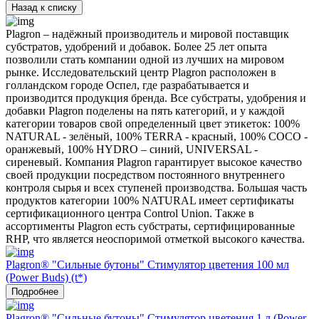
Назад к списку
Plagron – надёжный производитель и мировой поставщик
субстратов, удобрений и добавок. Более 25 лет опыта
позволили стать компании одной из лучших на мировом
рынке. Исследовательский центр Plagron расположен в
голландском городе Оспел, где разрабатывается и
производится продукция бренда. Все субстраты, удобрения и
добавки Plagron поделены на пять категорий, и у каждой
категории товаров свой определенный цвет этикеток: 100%
NATURAL - зелёный, 100% TERRA - красный, 100% COCO -
оранжевый, 100% HYDRO – синий, UNIVERSAL -
сиреневый. Компания Plagron гарантирует высокое качество
своей продукции посредством постоянного внутреннего
контроля сырья и всех ступеней производства. Большая часть
продуктов категории 100% NATURAL имеет сертификаты
сертификационного центра Control Union. Также в
ассортименты Plagron есть субстраты, сертифицированные
RHP, что является неоспоримой отметкой высокого качества.
Plagron® "Сильные бутоны" Стимулятор цветения 100 мл
(Power Buds) (t*)
Подробнее
Plagron® "Сильные бутоны" Стимулятор цветения 1 л (Power