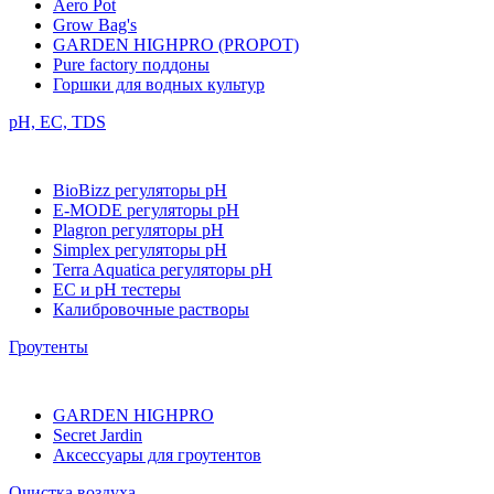
Aero Pot
Grow Bag's
GARDEN HIGHPRO (PROPOT)
Pure factory поддоны
Горшки для водных культур
pH, EC, TDS
BioBizz регуляторы pH
E-MODE регуляторы pH
Plagron регуляторы pH
Simplex регуляторы pH
Terra Aquatica регуляторы pH
EC и pH тестеры
Калибровочные растворы
Гроутенты
GARDEN HIGHPRO
Secret Jardin
Аксессуары для гроутентов
Очистка воздуха