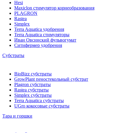
Hesi
Maxiclon стимулятор корнеобразования
PLAGRON
Rastea
Simplex
Terra Aquatica удобрения
Terra Aquatica стимуляторы
Иван Овсинский фульвогумат
Ситифермер удобрения
Субстраты
BioBizz cубстраты
GrowPlant пеностекольный субстрат
Plagron cубстраты
Rastea cубстраты
Simplex cубстраты
Terra Aquatica cубстраты
UGro кокосовые субстраты
Тара и горшки