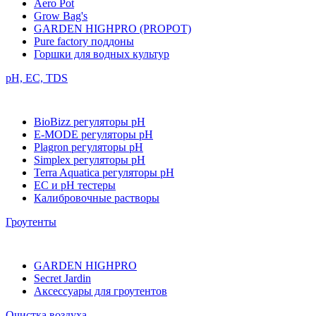
Aero Pot
Grow Bag's
GARDEN HIGHPRO (PROPOT)
Pure factory поддоны
Горшки для водных культур
pH, EC, TDS
BioBizz регуляторы pH
E-MODE регуляторы pH
Plagron регуляторы pH
Simplex регуляторы pH
Terra Aquatica регуляторы pH
EC и pH тестеры
Калибровочные растворы
Гроутенты
GARDEN HIGHPRO
Secret Jardin
Аксессуары для гроутентов
Очистка воздуха