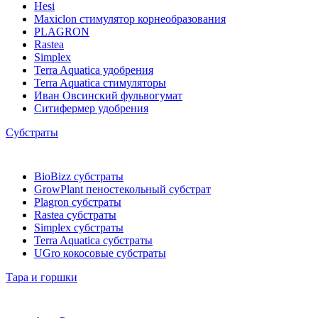
Hesi
Maxiclon стимулятор корнеобразования
PLAGRON
Rastea
Simplex
Terra Aquatica удобрения
Terra Aquatica стимуляторы
Иван Овсинский фульвогумат
Ситифермер удобрения
Субстраты
BioBizz cубстраты
GrowPlant пеностекольный субстрат
Plagron cубстраты
Rastea cубстраты
Simplex cубстраты
Terra Aquatica cубстраты
UGro кокосовые субстраты
Тара и горшки