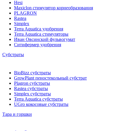
Hesi
Maxiclon стимулятор корнеобразования
PLAGRON
Rastea
Simplex
Terra Aquatica удобрения
Terra Aquatica стимуляторы
Иван Овсинский фульвогумат
Ситифермер удобрения
Субстраты
BioBizz cубстраты
GrowPlant пеностекольный субстрат
Plagron cубстраты
Rastea cубстраты
Simplex cубстраты
Terra Aquatica cубстраты
UGro кокосовые субстраты
Тара и горшки