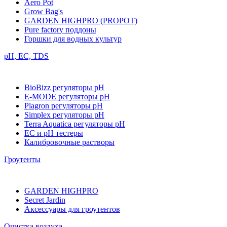
Aero Pot
Grow Bag's
GARDEN HIGHPRO (PROPOT)
Pure factory поддоны
Горшки для водных культур
pH, EC, TDS
BioBizz регуляторы pH
E-MODE регуляторы pH
Plagron регуляторы pH
Simplex регуляторы pH
Terra Aquatica регуляторы pH
EC и pH тестеры
Калибровочные растворы
Гроутенты
GARDEN HIGHPRO
Secret Jardin
Аксессуары для гроутентов
Очистка воздуха