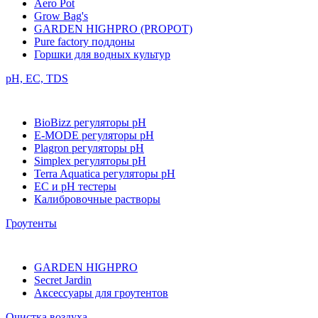
Aero Pot
Grow Bag's
GARDEN HIGHPRO (PROPOT)
Pure factory поддоны
Горшки для водных культур
pH, EC, TDS
BioBizz регуляторы pH
E-MODE регуляторы pH
Plagron регуляторы pH
Simplex регуляторы pH
Terra Aquatica регуляторы pH
EC и pH тестеры
Калибровочные растворы
Гроутенты
GARDEN HIGHPRO
Secret Jardin
Аксессуары для гроутентов
Очистка воздуха