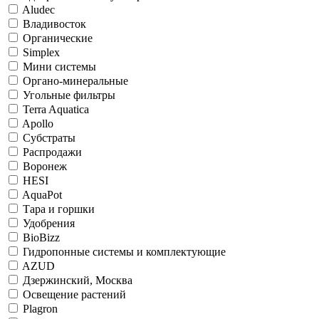
Aludec
Владивосток
Органические
Simplex
Мини системы
Органо-минеральные
Угольные фильтры
Terra Aquatica
Apollo
Субстраты
Распродажи
Воронеж
HESI
AquaPot
Тара и горшки
Удобрения
BioBizz
Гидропонные системы и комплектующие
AZUD
Дзержинский, Москва
Освещение растений
Plagron