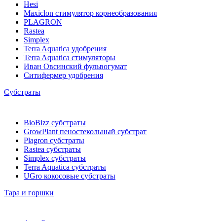
Hesi
Maxiclon стимулятор корнеобразования
PLAGRON
Rastea
Simplex
Terra Aquatica удобрения
Terra Aquatica стимуляторы
Иван Овсинский фульвогумат
Ситифермер удобрения
Субстраты
BioBizz cубстраты
GrowPlant пеностекольный субстрат
Plagron cубстраты
Rastea cубстраты
Simplex cубстраты
Terra Aquatica cубстраты
UGro кокосовые субстраты
Тара и горшки