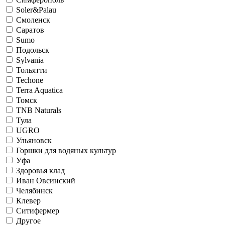
Soler&Palau
Смоленск
Саратов
Sumo
Подольск
Sylvania
Тольятти
Techone
Terra Aquatica
Томск
TNB Naturals
Тула
UGRO
Ульяновск
Горшки для водяных культур
Уфа
Здоровья клад
Иван Овсинский
Челябинск
Клевер
Ситифермер
Другое