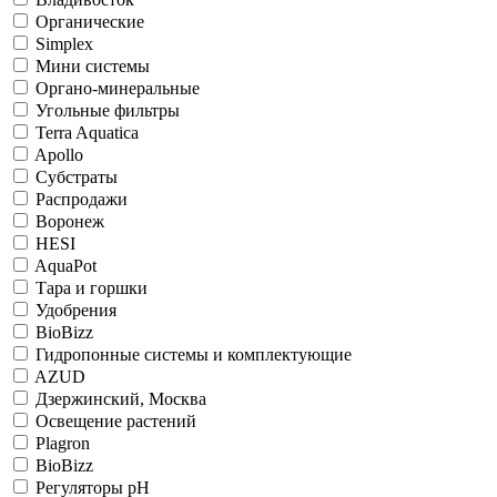
Органические
Simplex
Мини системы
Органо-минеральные
Угольные фильтры
Terra Aquatica
Apollo
Субстраты
Распродажи
Воронеж
HESI
AquaPot
Тара и горшки
Удобрения
BioBizz
Гидропонные системы и комплектующие
AZUD
Дзержинский, Москва
Освещение растений
Plagron
BioBizz
Регуляторы рН