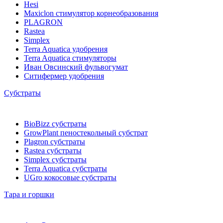
Hesi
Maxiclon стимулятор корнеобразования
PLAGRON
Rastea
Simplex
Terra Aquatica удобрения
Terra Aquatica стимуляторы
Иван Овсинский фульвогумат
Ситифермер удобрения
Субстраты
BioBizz cубстраты
GrowPlant пеностекольный субстрат
Plagron cубстраты
Rastea cубстраты
Simplex cубстраты
Terra Aquatica cубстраты
UGro кокосовые субстраты
Тара и горшки