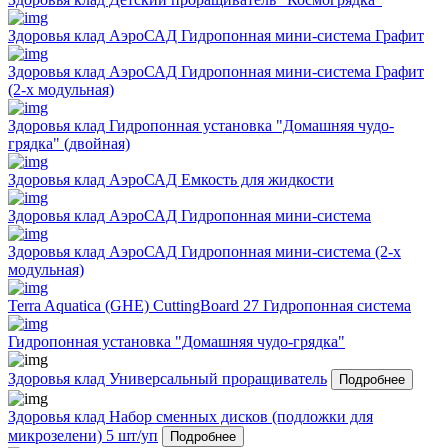
Здоровья клад АэроСАД Гидропонная мини-система Графит
Здоровья клад АэроСАД Гидропонная мини-система Графит
(2-х модульная)
Здоровья клад Гидропонная установка "Домашняя чудо-
грядка" (двойная)
Здоровья клад АэроСАД Емкость для жидкости
Здоровья клад АэроСАД Гидропонная мини-система
Здоровья клад АэроСАД Гидропонная мини-система (2-х
модульная)
Terra Aquatica (GHE) CuttingBoard 27 Гидропонная система
Гидропонная установка "Домашняя чудо-грядка"
Здоровья клад Универсальный проращиватель
Подробнее
Здоровья клад Набор сменных дисков (подложки для
микрозелени) 5 шт/уп
Подробнее