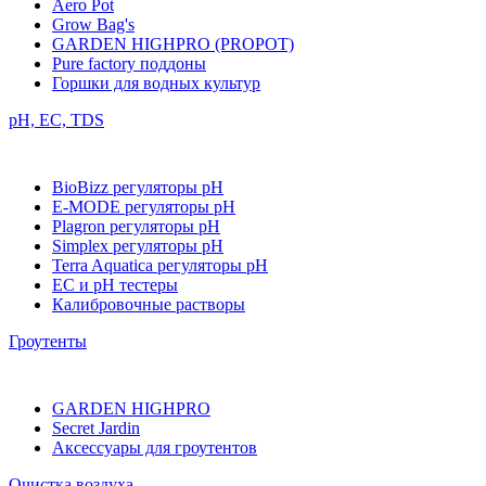
Aero Pot
Grow Bag's
GARDEN HIGHPRO (PROPOT)
Pure factory поддоны
Горшки для водных культур
pH, EC, TDS
BioBizz регуляторы pH
E-MODE регуляторы pH
Plagron регуляторы pH
Simplex регуляторы pH
Terra Aquatica регуляторы pH
EC и pH тестеры
Калибровочные растворы
Гроутенты
GARDEN HIGHPRO
Secret Jardin
Аксессуары для гроутентов
Очистка воздуха