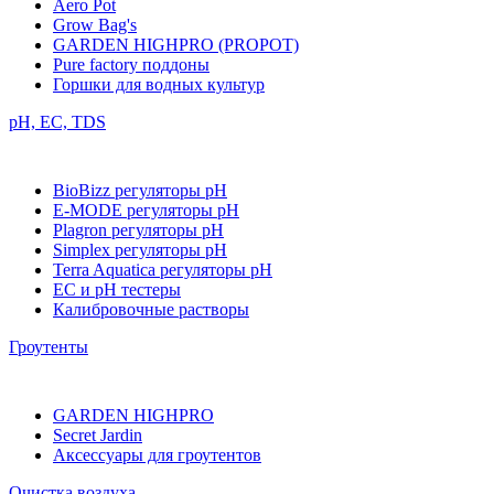
Aero Pot
Grow Bag's
GARDEN HIGHPRO (PROPOT)
Pure factory поддоны
Горшки для водных культур
pH, EC, TDS
BioBizz регуляторы pH
E-MODE регуляторы pH
Plagron регуляторы pH
Simplex регуляторы pH
Terra Aquatica регуляторы pH
EC и pH тестеры
Калибровочные растворы
Гроутенты
GARDEN HIGHPRO
Secret Jardin
Аксессуары для гроутентов
Очистка воздуха