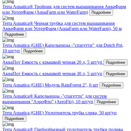
Terra Aquatica® Тройник для систем выращивания АкваФарм
или УотерФарм (AquaFarm или WaterFarm)
Подробнее
Terra Aquatica® Черная трубка для систем выращивания
АкваФарм или УотерФарм (AquaFarm или WaterFarm), 50 м
Подробнее
Terra Aquatica (GHE) Капельницы -"спагетти" для Dutch Pot,
10 шт/уп
Подробнее
АкваПот Емкость с крышкой черная 20 л, 5 шт/уп
Подробнее
АкваПот Емкость с крышкой черная 30 л, 5 шт/уп
Подробнее
Terra Aquatica (GHE) Модуль RainForest 2", 6 шт
Подробнее
Terra Aquatica® Капельницы -"спагетти" для систем
выращивания "АэроФло" (AeroFlo), 10 шт/уп
Подробнее
Terra Aquatica (GHE) Уплотнитель трубы слива, 50 шт/уп
Подробнее
Terra Aquatica® Грибообразный уплотнитель трубки полива