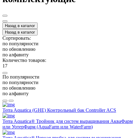
Назад в каталог
Назад в каталог
Сортировать:
по популярности
по обновлению
по алфавиту
Количество товаров:
17
По популярности
по популярности
по обновлению
по алфавиту
Terra Aquatica (GHE) Контрольный бак Controller ACS
Terra Aquatica® Тройник для систем выращивания АкваФарм
или УотерФарм (AquaFarm или WaterFarm)
Terra Aquatica® Черная трубка для систем выращивания