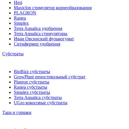
Hesi
Maxiclon стимулятор корнеобразования
PLAGRON
Rastea
Simplex
Terra Aquatica удобрения
Terra Aquatica стимуляторы
Иван Овсинский фульвогумат
Ситифермер удобрения
Субстраты
BioBizz cубстраты
GrowPlant пеностекольный субстрат
Plagron cубстраты
Rastea cубстраты
Simplex cубстраты
Terra Aquatica cубстраты
UGro кокосовые субстраты
Тара и горшки