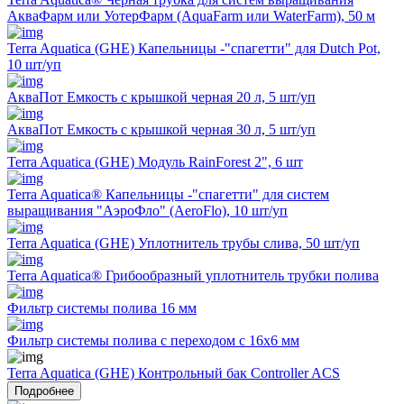
АкваФарм или УотерФарм (AquaFarm или WaterFarm), 50 м
Terra Aquatica (GHE) Капельницы -"спагетти" для Dutch Pot,
10 шт/уп
АкваПот Емкость с крышкой черная 20 л, 5 шт/уп
АкваПот Емкость с крышкой черная 30 л, 5 шт/уп
Terra Aquatica (GHE) Модуль RainForest 2", 6 шт
Terra Aquatica® Капельницы -"спагетти" для систем
выращивания "АэроФло" (AeroFlo), 10 шт/уп
Terra Aquatica (GHE) Уплотнитель трубы слива, 50 шт/уп
Terra Aquatica® Грибообразный уплотнитель трубки полива
Фильтр системы полива 16 мм
Фильтр системы полива с переходом с 16х6 мм
Terra Aquatica (GHE) Контрольный бак Controller ACS
Подробнее