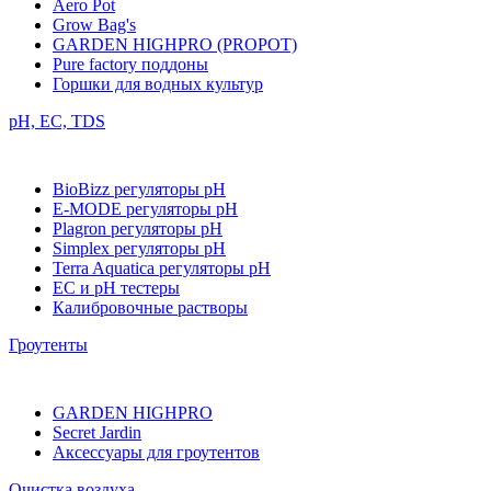
Aero Pot
Grow Bag's
GARDEN HIGHPRO (PROPOT)
Pure factory поддоны
Горшки для водных культур
pH, EC, TDS
BioBizz регуляторы pH
E-MODE регуляторы pH
Plagron регуляторы pH
Simplex регуляторы pH
Terra Aquatica регуляторы pH
EC и pH тестеры
Калибровочные растворы
Гроутенты
GARDEN HIGHPRO
Secret Jardin
Аксессуары для гроутентов
Очистка воздуха