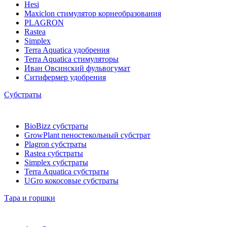
Hesi
Maxiclon стимулятор корнеобразования
PLAGRON
Rastea
Simplex
Terra Aquatica удобрения
Terra Aquatica стимуляторы
Иван Овсинский фульвогумат
Ситифермер удобрения
Субстраты
BioBizz cубстраты
GrowPlant пеностекольный субстрат
Plagron cубстраты
Rastea cубстраты
Simplex cубстраты
Terra Aquatica cубстраты
UGro кокосовые субстраты
Тара и горшки