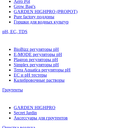
Aero Pot
Grow Bag's
GARDEN HIGHPRO (PROPOT)
Pure factory поддоны
Горшки для водных культур
pH, EC, TDS
BioBizz регуляторы pH
E-MODE регуляторы pH
Plagron регуляторы pH
Simplex регуляторы pH
Terra Aquatica регуляторы pH
EC и pH тестеры
Калибровочные растворы
Гроутенты
GARDEN HIGHPRO
Secret Jardin
Аксессуары для гроутентов
Очистка воздуха