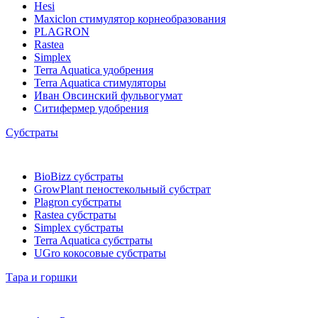
Hesi
Maxiclon стимулятор корнеобразования
PLAGRON
Rastea
Simplex
Terra Aquatica удобрения
Terra Aquatica стимуляторы
Иван Овсинский фульвогумат
Ситифермер удобрения
Субстраты
BioBizz cубстраты
GrowPlant пеностекольный субстрат
Plagron cубстраты
Rastea cубстраты
Simplex cубстраты
Terra Aquatica cубстраты
UGro кокосовые субстраты
Тара и горшки