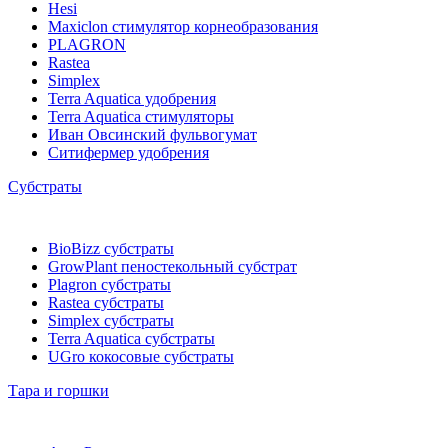
Hesi
Maxiclon стимулятор корнеобразования
PLAGRON
Rastea
Simplex
Terra Aquatica удобрения
Terra Aquatica стимуляторы
Иван Овсинский фульвогумат
Ситифермер удобрения
Субстраты
BioBizz cубстраты
GrowPlant пеностекольный субстрат
Plagron cубстраты
Rastea cубстраты
Simplex cубстраты
Terra Aquatica cубстраты
UGro кокосовые субстраты
Тара и горшки