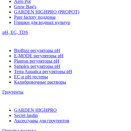
Aero Pot
Grow Bag's
GARDEN HIGHPRO (PROPOT)
Pure factory поддоны
Горшки для водных культур
pH, EC, TDS
BioBizz регуляторы pH
E-MODE регуляторы pH
Plagron регуляторы pH
Simplex регуляторы pH
Terra Aquatica регуляторы pH
EC и pH тестеры
Калибровочные растворы
Гроутенты
GARDEN HIGHPRO
Secret Jardin
Аксессуары для гроутентов
Очистка воздуха