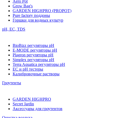
Aero Pot
Grow Bag's
GARDEN HIGHPRO (PROPOT)
Pure factory поддоны
Горшки для водных культур
pH, EC, TDS
BioBizz регуляторы pH
E-MODE регуляторы pH
Plagron регуляторы pH
Simplex регуляторы pH
Terra Aquatica регуляторы pH
EC и pH тестеры
Калибровочные растворы
Гроутенты
GARDEN HIGHPRO
Secret Jardin
Аксессуары для гроутентов
Очистка воздуха