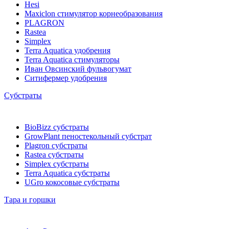
Hesi
Maxiclon стимулятор корнеобразования
PLAGRON
Rastea
Simplex
Terra Aquatica удобрения
Terra Aquatica стимуляторы
Иван Овсинский фульвогумат
Ситифермер удобрения
Субстраты
BioBizz cубстраты
GrowPlant пеностекольный субстрат
Plagron cубстраты
Rastea cубстраты
Simplex cубстраты
Terra Aquatica cубстраты
UGro кокосовые субстраты
Тара и горшки