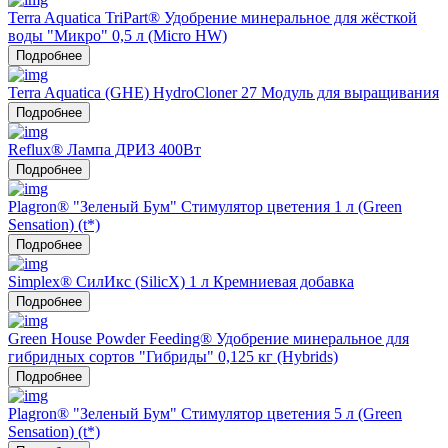
Terra Aquatica TriPart® Удобрение минеральное для жёсткой
воды "Микро" 0,5 л (Micro HW)
Подробнее
Terra Aquatica (GHE) HydroCloner 27 Модуль для выращивания
Подробнее
Reflux® Лампа ДРИЗ 400Вт
Подробнее
Plagron® "Зеленый Бум" Стимулятор цветения 1 л (Green
Sensation) (t*)
Подробнее
Simplex® СилИкс (SilicX) 1 л Кремниевая добавка
Подробнее
Green House Powder Feeding® Удобрение минеральное для
гибридных сортов "Гибриды" 0,125 кг (Hybrids)
Подробнее
Plagron® "Зеленый Бум" Стимулятор цветения 5 л (Green
Sensation) (t*)