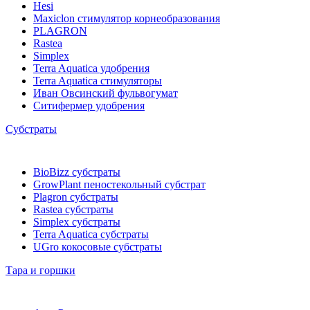
Hesi
Maxiclon стимулятор корнеобразования
PLAGRON
Rastea
Simplex
Terra Aquatica удобрения
Terra Aquatica стимуляторы
Иван Овсинский фульвогумат
Ситифермер удобрения
Субстраты
BioBizz cубстраты
GrowPlant пеностекольный субстрат
Plagron cубстраты
Rastea cубстраты
Simplex cубстраты
Terra Aquatica cубстраты
UGro кокосовые субстраты
Тара и горшки