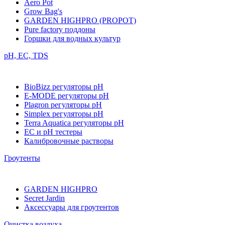
Aero Pot
Grow Bag's
GARDEN HIGHPRO (PROPOT)
Pure factory поддоны
Горшки для водных культур
pH, EC, TDS
BioBizz регуляторы pH
E-MODE регуляторы pH
Plagron регуляторы pH
Simplex регуляторы pH
Terra Aquatica регуляторы pH
EC и pH тестеры
Калибровочные растворы
Гроутенты
GARDEN HIGHPRO
Secret Jardin
Аксессуары для гроутентов
Очистка воздуха