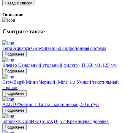
Назад к списку
Описание
Смотрите также
Terra Aquatica GrowStream 60 Гидропонная система
Подробнее
Клевер Канальный угольный фильтр - П 350 м3 /125 мм
Подробнее
GrowBag® Мини Черный (Mini) 1 л Умный текстильный
горшок
Подробнее
AZUD Фитинг Г 16-1/2" коричневый, 50 шт/уп
Подробнее
Simplex® СилИкс (SilicX) 0,5 л Кремниевая добавка
Подробнее